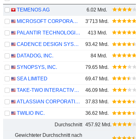
TEMENOS AG
6.02 Mrd.
MICROSOFT CORPORATION
3’713 Mrd.
PALANTIR TECHNOLOGIES INC.
413 Mrd.
CADENCE DESIGN SYSTEMS, INC.
93.42 Mrd.
DATADOG, INC.
84 Mrd.
SYNOPSYS, INC.
79.65 Mrd.
SEA LIMITED
69.47 Mrd.
TAKE-TWO INTERACTIVE SOFTWARE, INC.
46.09 Mrd.
ATLASSIAN CORPORATION
37.83 Mrd.
TWILIO INC.
36.62 Mrd.
Durchschnitt
457.92 Mrd.
Gewichteter Durchschnitt nach