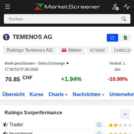
TEMENOS AG
70.85
CHF
+1.94%
TEMENOS AG
Ratings Temenos AG
Aktien
676682
CH00124
Markt geschlossen -
Swiss Exchange
Veränd. 1.
17:30:53 07.08.2026
Jan.
CHF
+1.94%
70.85
-10.99%
Übersicht
Kurse
Charts
Nachrichten
Unterneh
Ratings Surperformance
Trader
Investment