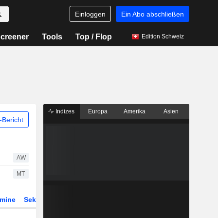
Einloggen
Ein Abo abschließen
creener
Tools
Top / Flop
Edition Schweiz
Indizes
Europa
Amerika
Asien
Bericht
AW
MT
rmine
Sektor
Derivate
ETFs