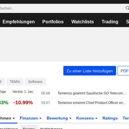
Empfehlungen
Portfolios
Watchlists
Trading
S
Zu einer Liste hinzufügen
PDF-
3
TEMN
Software
Tage
Veränd. 1. Jan.
06.08.
Temenos gewinnt Saudische GO Telecom als Kunden für digitale Kreditplattform
83%
-10.99%
29.07.
Temenos ernennt Chief Product Officer und Chief Technology Officer
ehmen
Finanzen
Bewertung
Konsens
Ratings
Te