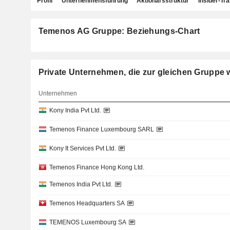
Profil
Unternehmensführung
Aktionärsstruktur
Insider-Tr
Temenos AG Gruppe: Beziehungs-Chart
Private Unternehmen, die zur gleichen Grupp
Unternehmen
Kony India Pvt Ltd.
Temenos Finance Luxembourg SARL
Kony It Services Pvt Ltd.
Temenos Finance Hong Kong Ltd.
Temenos India Pvt Ltd.
Temenos Headquarters SA
TEMENOS Luxembourg SA