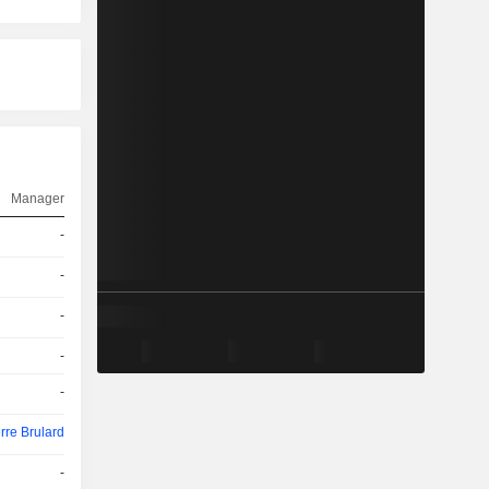
Manager
-
-
-
-
-
rre Brulard
-