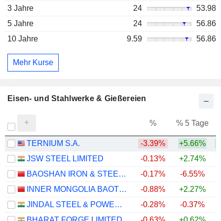
3 Jahre
24
53.98
5 Jahre
24
56.86
10 Jahre
9.59
56.86
Mehr Kurse
Eisen- und Stahlwerke & Gießereien
%
% 5 Tage
%
TERNIUM S.A.
-3.39%
+5.66%
+
JSW STEEL LIMITED
-0.13%
+2.74%
+
BAOSHAN IRON & STEEL CO., LTD.
-0.17%
-6.55%
INNER MONGOLIA BAOTOU STEEL UNION CO., LTD.
-0.88%
+2.27%
JINDAL STEEL & POWER LIMITED
-0.28%
-0.37%
BHARAT FORGE LIMITED
-0.63%
+0.62%
+