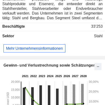
Stahlprodukte und Eisenerz, die entweder direkt an
Stahlhersteller, Stahlverarbeiter oder Endverbraucher
verkauft werden. Das Unternehmen ist in zwei Segmenten
tätig: Stahl und Bergbau. Das Segment Steel umfasst den
Verkauf von Stahlprodukten und das Segment Mining den
Beschäftigte
33’253
Verkauf von Eisenerzprodukten, der hauptsächlich zwischen
Unternehmen erfolgt. Das Segment Steel umfasst drei
Sektor
Stahl
operative Segmente: Mexiko, die südliche Region und
andere Märkte. Zu den Stahlprodukten des Segments Stahl
gehören Brammen, Knüppel und Rundstäbe (Stahl im
Mehr Unternehmensinformationen
Rohzustand), warmgewalzte Coils und Bleche, Stabstahl
und Bügel, Walzdraht, kaltgewalzte Coils und Bleche,
Weißblech, feuerverzinkte und elektrolytisch verzinkte
Bleche sowie vorlackierte Bleche, Stahlrohre und
Gewinn- und Verlustrechnung sowie Schätzungen
rohrförmige Produkte, Träger, rollgeformte Produkte und
andere Produkte. Im Bergbausegment wird Eisenerz als
Konzentrat (Feinerz) und Pellets verkauft.