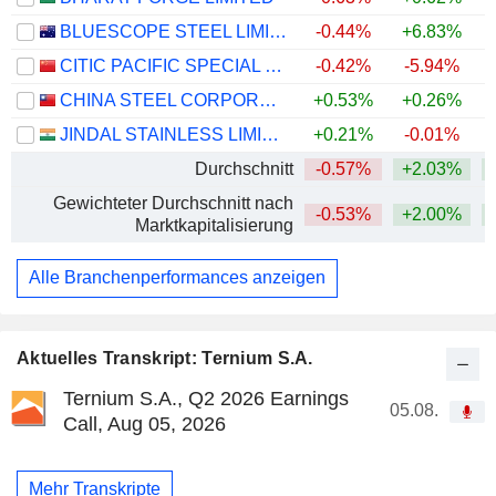
BLUESCOPE STEEL LIMITED
-0.44%
+6.83%
+
CITIC PACIFIC SPECIAL STEEL GROUP CO., LTD
-0.42%
-5.94%
CHINA STEEL CORPORATION
+0.53%
+0.26%
JINDAL STAINLESS LIMITED
+0.21%
-0.01%
Durchschnitt
-0.57%
+2.03%
+
Gewichteter Durchschnitt nach
-0.53%
+2.00%
+
Marktkapitalisierung
Alle Branchenperformances anzeigen
Aktuelles Transkript: Ternium S.A.
Ternium S.A., Q2 2026 Earnings
05.08.
Call, Aug 05, 2026
Mehr Transkripte