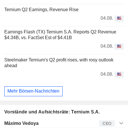
Ternium Q2 Earnings, Revenue Rise
04.08.
Earnings Flash (TX) Ternium S.A. Reports Q2 Revenue
$4.34B, vs. FactSet Est of $4.41B
04.08.
Steelmaker Ternium's Q2 profit rises, with rosy outlook
ahead
04.08.
Mehr Börsen-Nachrichten
Vorstände und Aufsichtsräte: Ternium S.A.
Manager
Titel
Alter
Seit
Máximo Vedoya
CEO