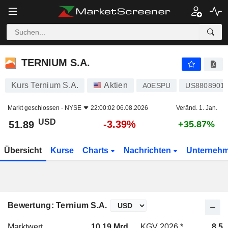
TERNIUM S.A.
51.89
$
-3.39%
TERNIUM S.A.
Kurs Ternium S.A.
Aktien
A0ESPU
US8808901
Markt geschlossen -
NYSE
22:00:02 06.08.2026
Veränd. 1. Jan.
USD
-3.39%
51.89
+35.87%
Übersicht
Kurse
Charts
Nachrichten
Unterneh
Bewertung: Ternium S.A.
Marktwert
10.19 Mrd.
KGV 2026 *
8.58