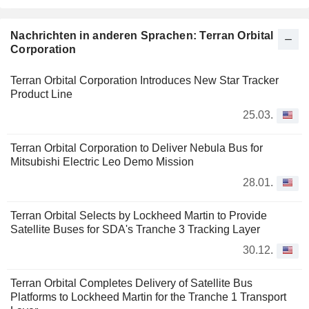
Missionen seiner Kunden geeignet sind. Es unterstützt seine
Kunden beim Start von Satelliten in den Weltraum, indem es
Startmöglichkeiten bei Startanbietern ausfindig macht und
Nachrichten in anderen Sprachen: Terran Orbital
sichert sowie die Aktivitäten im Vorfeld des Starts im Namen
Corporation
seiner Kunden koordiniert und verwaltet. Es verwaltet,
betreibt und liefert Informationen von Satelliten, die sich im
Terran Orbital Corporation Introduces New Star Tracker
Auftrag von Kunden im Orbit befinden.
Product Line
25.03.
Terran Orbital Corporation to Deliver Nebula Bus for
Mitsubishi Electric Leo Demo Mission
28.01.
Terran Orbital Selects by Lockheed Martin to Provide
Satellite Buses for SDA's Tranche 3 Tracking Layer
30.12.
Terran Orbital Completes Delivery of Satellite Bus
Platforms to Lockheed Martin for the Tranche 1 Transport