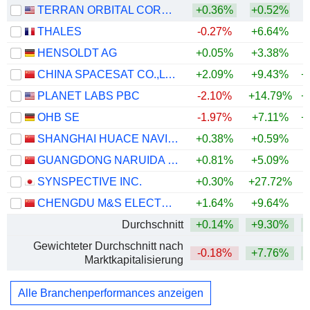
TERRAN ORBITAL CORPORATION
+0.36%
+0.52%
THALES
-0.27%
+6.64%
+
HENSOLDT AG
+0.05%
+3.38%
CHINA SPACESAT CO.,LTD.
+2.09%
+9.43%
+
PLANET LABS PBC
-2.10%
+14.79%
+
OHB SE
-1.97%
+7.11%
+
SHANGHAI HUACE NAVIGATION TECHNOLOGY LTD
+0.38%
+0.59%
GUANGDONG NARUIDA TECHNOLOGY CO., LTD.
+0.81%
+5.09%
SYNSPECTIVE INC.
+0.30%
+27.72%
+
CHENGDU M&S ELECTRONICS TECHNOLOGY CO.,LTD.
+1.64%
+9.64%
Durchschnitt
+0.14%
+9.30%
+
Gewichteter Durchschnitt nach
-0.18%
+7.76%
+
Marktkapitalisierung
Alle Branchenperformances anzeigen