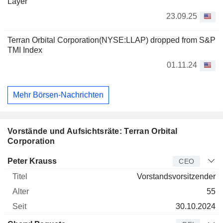
Layer
23.09.25
Terran Orbital Corporation(NYSE:LLAP) dropped from S&P
TMI Index
01.11.24
Mehr Börsen-Nachrichten
Vorstände und Aufsichtsräte: Terran Orbital
Corporation
Manager
Titel
Alter
Seit
Peter Krauss
CEO
Vorstandsvorsitzender
55
30.10.2024