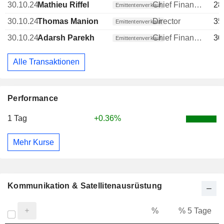
30.10.24
Mathieu Riffel
Chief Financial Officer (CFO)
28
Emittentenverkauf
30.10.24
Thomas Manion
Director
35
Emittentenverkauf
30.10.24
Adarsh Parekh
Chief Financial Officer (CFO)
30
Emittentenverkauf
Alle Transaktionen
Performance
1 Tag
+0.36%
Mehr Kurse
Kommunikation & Satellitenausrüstung
%
% 5 Tage
%