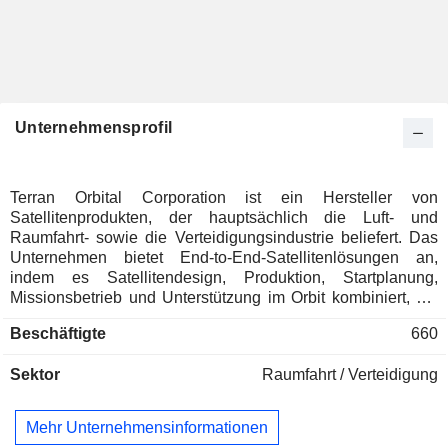
Unternehmensprofil
Terran Orbital Corporation ist ein Hersteller von
Satellitenprodukten, der hauptsächlich die Luft- und
Raumfahrt- sowie die Verteidigungsindustrie beliefert. Das
Unternehmen bietet End-to-End-Satellitenlösungen an,
indem es Satellitendesign, Produktion, Startplanung,
Missionsbetrieb und Unterstützung im Orbit kombiniert, um
die Bedürfnisse anspruchsvoller militärischer, ziviler und
Beschäftigte
660
kommerzieller Kunden zu erfüllen. Das Produkt- und
Dienstleistungsangebot umfasst Missionsunterstützung,
Sektor
Raumfahrt / Verteidigung
Startunterstützung, Betriebsdienste und Studien, Design und
andere Dienstleistungen. Das Unternehmen bietet die
integrierte Entwicklung, Herstellung und Montage von
Mehr Unternehmensinformationen
Satelliten an, die für die spezifischen Anforderungen der