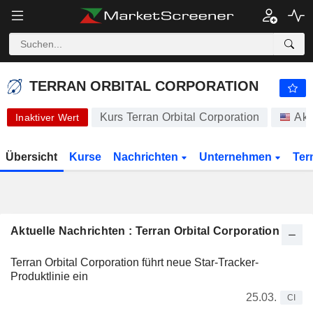
TERRAN ORBITAL CORPORATION
0.2500
$
+0.36%
TERRAN ORBITAL CORPORATION
Kurs Terran Orbital Corporation
Akt
Inaktiver Wert
Übersicht
Kurse
Nachrichten
Unternehmen
Ter
Aktuelle Nachrichten : Terran Orbital Corporation
Terran Orbital Corporation führt neue Star-Tracker-
Produktlinie ein
25.03.
CI