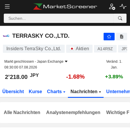
TERRASKY CO.,LTD.
2’218.00
¥
-1.68%
TERRASKY CO.,LTD.
Insiders TerraSky Co.,Ltd.
Aktien
A14R9Z
JP3
Markt geschlossen -
Japan Exchange
Veränd. 1.
08:30:00 07.08.2026
Jan.
JPY
-1.68%
2’218.00
+3.89%
Übersicht
Kurse
Charts
Nachrichten
Unterneh
Alle Nachrichten
Analystenempfehlungen
Wichtige F