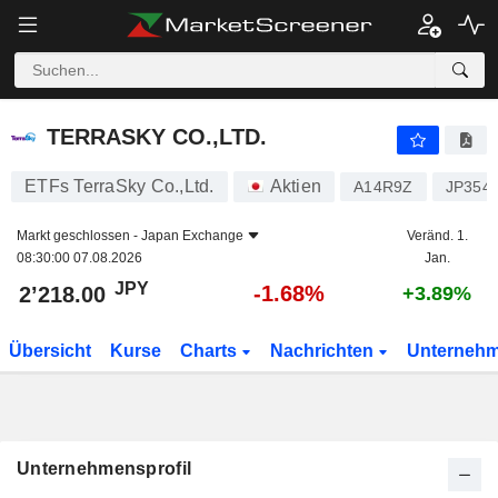
TERRASKY CO.,LTD.
2’218.00
¥
-1.68%
TERRASKY CO.,LTD.
ETFs TerraSky Co.,Ltd.
Aktien
A14R9Z
JP354
Markt geschlossen -
Japan Exchange
Veränd. 1.
08:30:00 07.08.2026
Jan.
JPY
-1.68%
2’218.00
+3.89%
Übersicht
Kurse
Charts
Nachrichten
Unterneh
Unternehmensprofil