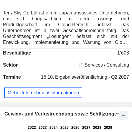
TerraSky Co Ltd ist ein in Japan ansässiges Unternehmen,
das sich hauptsächlich mit dem Lösungs- und
Produktgeschäft im Cloud-Bereich befasst. Das
Unternehmen ist in zwei Geschäftsbereichen tätig. Das
Geschäftssegment „Lösungen“ befasst sich mit der
Entwicklung, Implementierung und Wartung von Cloud-
Systemen. Es bietet in erster Linie drei Dienstleistungen an,
Beschäftigte
1’608
darunter Cloud-Beratung, Cloud-Integration und Cloud-ERP.
Das Geschäftssegment „Produkte“ befasst sich mit der
Sektor
IT Services / Consulting
Entwicklung, dem Vertrieb und der Wartung eigener Cloud-
Dienste. Als Software-as-a-Service-Anbieter (SaaS)
Termine
15.10.
Ergebnisveröffentlichung - Q2 2027
entwickelt und bietet das Unternehmen Cloud-Dienste wie
SkyVisualEditor, mitoco X Powered by DataSpider Cloud
und mitoco an.
Mehr Unternehmensinformationen
Gewinn- und Verlustrechnung sowie Schätzungen