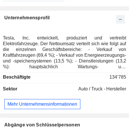
Unternehmensprofil
Tesla, Inc. entwickelt, produziert und vertreibt
Elektrofahrzeuge. Der Nettoumsatz verteilt sich wie folgt auf
die einzelnen Geschäftsbereiche: - Verkauf von
Kraftfahrzeugen (69,4 %); - Verkauf von Energieerzeugungs-
und -speichersystemen (13,5 %); - Dienstleistungen (13,2
%): hauptsächlich Wartungs- und
Reparaturdienstleistungen. Die Gruppe entwickelt auch den
Beschäftigte
134’785
Verkauf von Antriebsstrangkomponenten für
Elektrofahrzeuge; - Autokredite (2,1 %); - Autoleasing (1,8
Sektor
Auto / Truck - Hersteller
%). Ende 2025 verfügte die Gruppe über acht
Produktionsstätten in den Vereinigten Staaten (5), China (2)
und Deutschland. Der Nettoumsatz verteilt sich geografisch
Mehr Unternehmensinformationen
wie folgt: Vereinigte Staaten (50,2 %), China (22,1 %) und
Sonstige (27,7 %).
Abgänge von Schlüsselpersonen