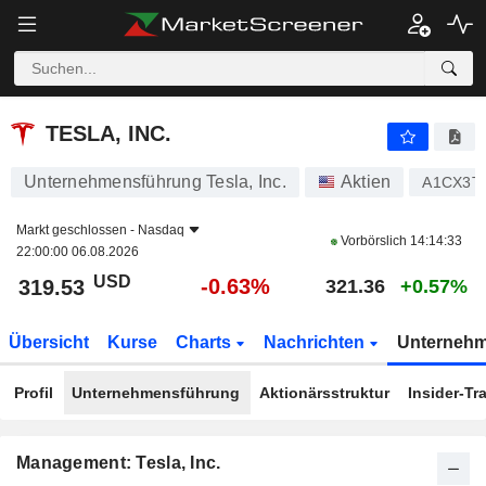
TESLA, INC.
319.53
$
-0.63%
TESLA, INC.
Unternehmensführung Tesla, Inc.
Aktien
A1CX3T
Markt geschlossen -
Nasdaq
Vorbörslich
14:14:33
22:00:00 06.08.2026
USD
-0.63%
319.53
321.36
+0.57%
Übersicht
Kurse
Charts
Nachrichten
Unterneh
Profil
Unternehmensführung
Aktionärsstruktur
Insider-Tr
Management: Tesla, Inc.