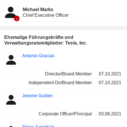
Michael Marks
Chief Executive Officer
-
Ehemalige Führungskräfte und
Verwaltungsratsmitglieder: Tesla, Inc.
Besetzte
Antonio Gracias
Insider
Positionen
Director/Board Member
07.10.2021
Independent Dir/Board Member
07.10.2021
Jerome Guillen
Corporate Officer/Principal
03.06.2021
Steve Jurvetson