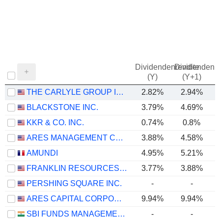
Dividendenrendite
Dividendenre
(Y)
(Y+1)
THE CARLYLE GROUP INC.
2.82%
2.94%
BLACKSTONE INC.
3.79%
4.69%
KKR & CO. INC.
0.74%
0.8%
ARES MANAGEMENT CORPORATION
3.88%
4.58%
AMUNDI
4.95%
5.21%
FRANKLIN RESOURCES, INC.
3.77%
3.88%
PERSHING SQUARE INC.
-
-
ARES CAPITAL CORPORATION
9.94%
9.94%
SBI FUNDS MANAGEMENT LIMITED
-
-