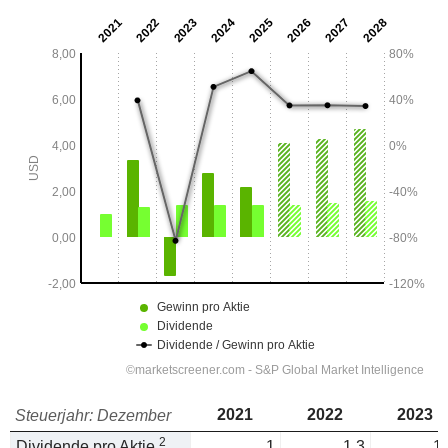
2021
2022
2023
Steuerjahr: Dezember
2
Dividende pro Aktie
1
1.3
1.