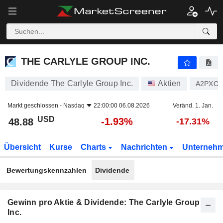
THE CARLYLE GROUP INC.
48.88
$
-1.93%
THE CARLYLE GROUP INC.
Dividende The Carlyle Group Inc.
Aktien
A2PXC
Markt geschlossen -
Nasdaq
22:00:00 06.08.2026
Veränd. 1. Jan.
USD
-1.93%
48.88
-17.31%
Übersicht
Kurse
Charts
Nachrichten
Unterneh
Bewertungskennzahlen
Dividende
Gewinn pro Aktie & Dividende: The Carlyle Group
Inc.