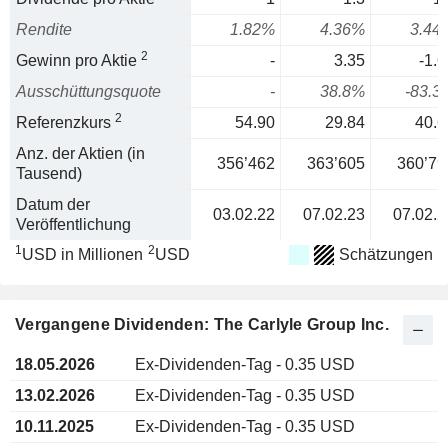
Rendite
1.82%
4.36%
3.44
2
Gewinn pro Aktie
-
3.35
-1.6
Ausschüttungsquote
-
38.8%
-83.3
2
Referenzkurs
54.90
29.84
40.6
Anz. der Aktien (in
356’462
363’605
360’79
Tausend)
Datum der
03.02.22
07.02.23
07.02.2
Veröffentlichung
1
2
USD in Millionen
USD
Schätzungen
Vergangene Dividenden: The Carlyle Group Inc.
18.05.2026
Ex-Dividenden-Tag - 0.35 USD
13.02.2026
Ex-Dividenden-Tag - 0.35 USD
10.11.2025
Ex-Dividenden-Tag - 0.35 USD