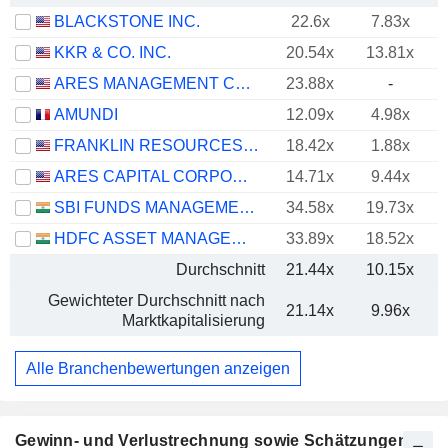
BLACKSTONE INC.
22.6x
7.83x
KKR & CO. INC.
20.54x
13.81x
ARES MANAGEMENT CORPORATION
23.88x
-
AMUNDI
12.09x
4.98x
FRANKLIN RESOURCES, INC.
18.42x
1.88x
ARES CAPITAL CORPORATION
14.71x
9.44x
SBI FUNDS MANAGEMENT LIMITED
34.58x
19.73x
HDFC ASSET MANAGEMENT COMPANY LIMITED
33.89x
18.52x
Durchschnitt
21.44x
10.15x
Gewichteter Durchschnitt nach
21.14x
9.96x
Marktkapitalisierung
Alle Branchenbewertungen anzeigen
Gewinn- und Verlustrechnung sowie Schätzungen