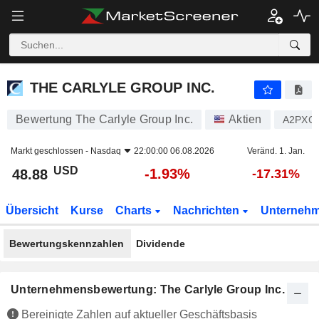
THE CARLYLE GROUP INC.
48.88
$
-1.93%
THE CARLYLE GROUP INC.
Bewertung The Carlyle Group Inc.
Aktien
A2PXC
Markt geschlossen -
Nasdaq
22:00:00 06.08.2026
Veränd. 1. Jan.
USD
-1.93%
48.88
-17.31%
Übersicht
Kurse
Charts
Nachrichten
Unterneh
Bewertungskennzahlen
Dividende
Unternehmensbewertung: The Carlyle Group Inc.
Bereinigte Zahlen auf aktueller Geschäftsbasis