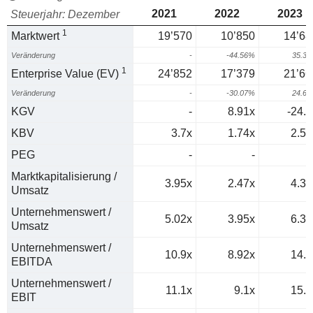
2021
2022
2023
Steuerjahr: Dezember
1
Marktwert
19’570
10’850
14’68
Veränderung
-
-44.56%
35.3
1
Enterprise Value (EV)
24’852
17’379
21’66
Veränderung
-
-30.07%
24.6
KGV
-
8.91x
-24.2
KBV
3.7x
1.74x
2.54
PEG
-
-
0
Marktkapitalisierung /
3.95x
2.47x
4.31
Umsatz
Unternehmenswert /
5.02x
3.95x
6.36
Umsatz
Unternehmenswert /
10.9x
8.92x
14.7
EBITDA
Unternehmenswert /
11.1x
9.1x
15.1
EBIT