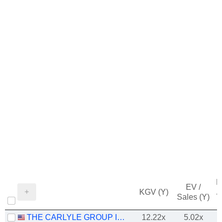
M
EV /
KGV (Y)
/
Sales (Y)
THE CARLYLE GROUP INC.
12.22x
5.02x