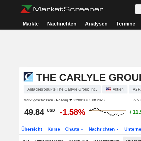
Märkte
Nachrichten
Analysen
Termine
THE CARLYLE GROUP
Anlageprodukte The Carlyle Group Inc.
Aktien
A2P
Markt geschlossen -
Nasdaq
22:00:00 05.08.2026
% 5 
49.84
-1.58%
USD
+11
Übersicht
Kurse
Charts
Nachrichten
Untern