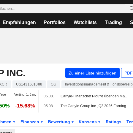
Empfehlungen
Portfolios
Watchlists
Trading
S
 INC.
Zu einer Liste hinzufügen
PDF-
XCR
US14316J1088
CG
Investitionsmanagement & Fondsbetreib
Tage
Veränd. 1. Jan.
05.08.
Carlyle-Finanzchef Plouffe über den M&A-Markt, Private Credit und KI
.50%
-15.68%
05.08.
The Carlyle Group Inc., Q2 2026 Earnings Call, Aug 05, 2026
ehmen
Finanzen
Bewertung
Konsens
Ratings
Te