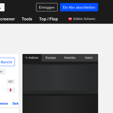
Einloggen
Ein Abo abschließen
creener
Tools
Top / Flop
Edition Schweiz
Indizes
Europa
Amerika
Asien
Bericht
er
MT
rmine
Sektor
Derivate
ETFs