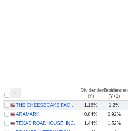
Dividendenrendite
Dividendenre
(Y)
(Y+1)
THE CHEESECAKE FACTORY INCORPORATED
1.16%
1.2%
ARAMARK
0.84%
0.92%
TEXAS ROADHOUSE, INC.
1.44%
1.52%