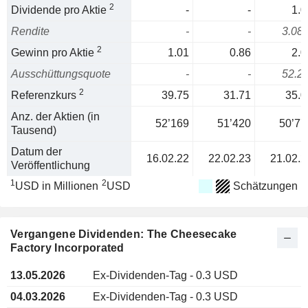
2
Dividende pro Aktie
-
-
1.0
Rendite
-
-
3.08
2
Gewinn pro Aktie
1.01
0.86
2.0
Ausschüttungsquote
-
-
52.2
2
Referenzkurs
39.75
31.71
35.0
Anz. der Aktien (in
52’169
51’420
50’77
Tausend)
Datum der
16.02.22
22.02.23
21.02.2
Veröffentlichung
1
2
USD in Millionen
USD
Schätzungen
Vergangene Dividenden: The Cheesecake
Factory Incorporated
13.05.2026
Ex-Dividenden-Tag - 0.3 USD
04.03.2026
Ex-Dividenden-Tag - 0.3 USD