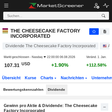
THE CHEESECAKE FACTORY INCORPORATED
107.31
$
+1.90%
THE CHEESECAKE FACTORY
INCORPORATED
Dividende The Cheesecake Factory Incorporated
Ak
Markt geschlossen -
Nasdaq
22:00:00 06.08.2026
Veränd. 1. Jan.
USD
+1.90%
107.31
+112.58%
Übersicht
Kurse
Charts
Nachrichten
Unterneh
Bewertungskennzahlen
Dividende
Gewinn pro Aktie & Dividende: The Cheesecake
Factory Incorporated