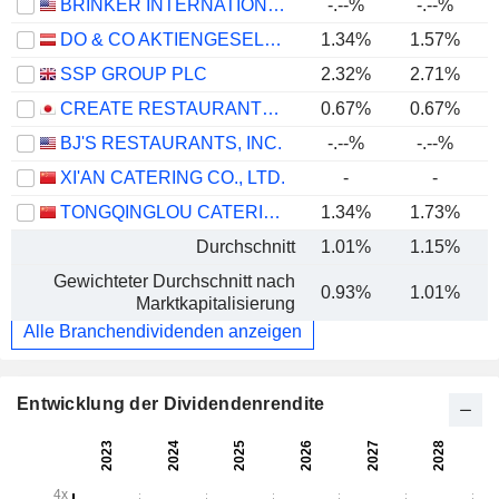
BRINKER INTERNATIONAL, INC.
-.--%
-.--%
DO & CO AKTIENGESELLSCHAFT
1.34%
1.57%
SSP GROUP PLC
2.32%
2.71%
CREATE RESTAURANTS HOLDINGS INC.
0.67%
0.67%
BJ'S RESTAURANTS, INC.
-.--%
-.--%
XI'AN CATERING CO., LTD.
-
-
TONGQINGLOU CATERING CO., LTD.
1.34%
1.73%
Durchschnitt
1.01%
1.15%
Gewichteter Durchschnitt nach
0.93%
1.01%
Marktkapitalisierung
Alle Branchendividenden anzeigen
Entwicklung der Dividendenrendite