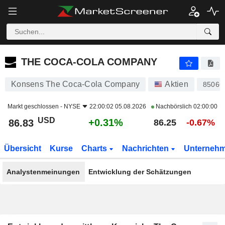
THE COCA-COLA COMPANY
86.83
$
+0.31%
THE COCA-COLA COMPANY
Konsens The Coca-Cola Company
Aktien
85066
Markt geschlossen -
NYSE
22:00:02 05.08.2026
Nachbörslich
02:00:00
USD
+0.31%
86.83
86.25
-0.67%
Übersicht
Kurse
Charts
Nachrichten
Unterneh
Analystenmeinungen
Entwicklung der Schätzungen