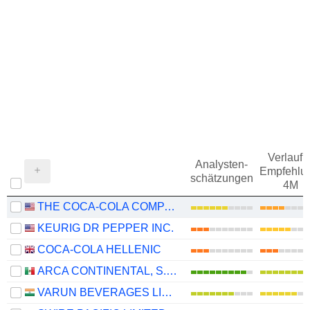
Verlauf d
Analysten-
Empfehlu
schätzungen
4M
THE COCA-COLA COMPANY
KEURIG DR PEPPER INC.
COCA-COLA HELLENIC
ARCA CONTINENTAL, S.A.B. DE C.V.
VARUN BEVERAGES LIMITED