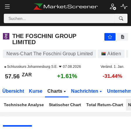
THE FOSCHINI GROUP LIMITED
57.56
R
+1.61%
THE FOSCHINI GROUP
LIMITED
News-Chart The Foschini Group Limited
Aktien
Schlusskurs
Johannesburg S.E.
07.08.2026
Veränd. 1. Jan.
ZAR
+1.61%
57.56
-31.44%
Übersicht
Kurse
Charts
Nachrichten
Unterneh
Technische Analyse
Statischer Chart
Total Return-Chart
N