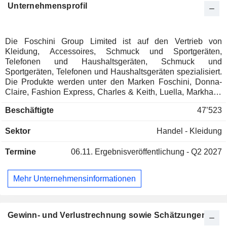
Unternehmensprofil
Die Foschini Group Limited ist auf den Vertrieb von
Kleidung, Accessoires, Schmuck und Sportgeräten,
Telefonen und Haushaltsgeräten, Schmuck und
Sportgeräten, Telefonen und Haushaltsgeräten spezialisiert.
Die Produkte werden unter den Marken Foschini, Donna-
Claire, Fashion Express, Charles & Keith, Luella, Markham,
Fabiani, Sportscene, Totalsports, American Swiss, Matrix,
Beschäftigte
47’523
Sterns, TFG, etc. vertrieben. Der Nettoumsatz teilt sich wie
folgt auf die einzelnen Aktivitäten auf: - Verkauf von
Sektor
Handel - Kleidung
Produkten (60,9%); - Finanzdienstleistungen (6%). Der
restliche Umsatz (33,1%) stammt aus Aktivitäten im
Termine
06.11.
Ergebnisveröffentlichung - Q2 2027
Vereinigten Königreich und in Australien.
Mehr Unternehmensinformationen
Gewinn- und Verlustrechnung sowie Schätzungen