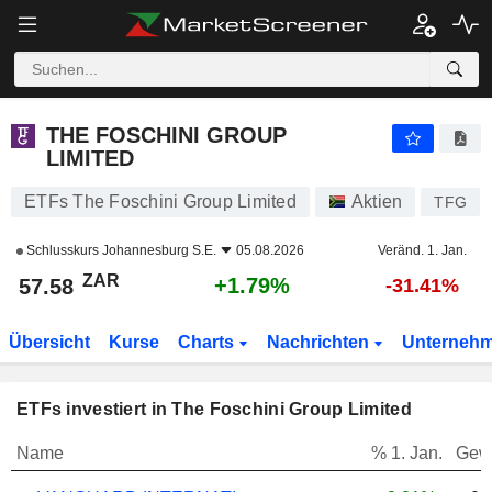
THE FOSCHINI GROUP LIMITED
57.58
R
+1.79%
THE FOSCHINI GROUP
LIMITED
ETFs The Foschini Group Limited
Aktien
TFG
Schlusskurs
Johannesburg S.E.
05.08.2026
Veränd. 1. Jan.
ZAR
+1.79%
57.58
-31.41%
Übersicht
Kurse
Charts
Nachrichten
Unterneh
ETFs investiert in The Foschini Group Limited
Name
% 1. Jan.
Gew