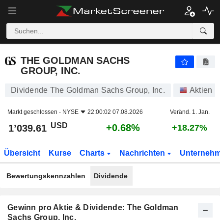
THE GOLDMAN SACHS GROUP, INC.
1’039.61
$
+0.68%
THE GOLDMAN SACHS
GROUP, INC.
Dividende The Goldman Sachs Group, Inc.
Aktien
Markt geschlossen -
NYSE
22:00:02 07.08.2026
Veränd. 1. Jan.
USD
+0.68%
1’039.61
+18.27%
Übersicht
Kurse
Charts
Nachrichten
Unterneh
Bewertungskennzahlen
Dividende
Gewinn pro Aktie & Dividende: The Goldman
Sachs Group, Inc.