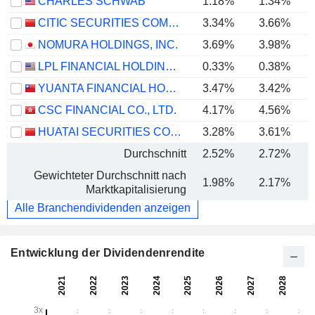
CHARLES SCHWAB
1.18%
1.34%
CITIC SECURITIES COMPANY LIMITED
3.34%
3.66%
NOMURA HOLDINGS, INC.
3.69%
3.98%
LPL FINANCIAL HOLDINGS INC.
0.33%
0.38%
YUANTA FINANCIAL HOLDING CO., LTD.
3.47%
3.42%
CSC FINANCIAL CO., LTD.
4.17%
4.56%
HUATAI SECURITIES CO., LTD.
3.28%
3.61%
Durchschnitt
2.52%
2.72%
Gewichteter Durchschnitt nach
1.98%
2.17%
Marktkapitalisierung
Alle Branchendividenden anzeigen
Entwicklung der Dividendenrendite