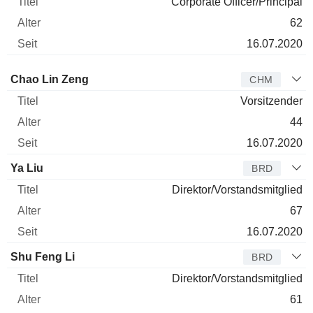
Corporate Officer/Principal
62
16.07.2020
Verwaltungsratsmitglied
Titel
Alter
Seit
Chao Lin Zeng
CHM
Vorsitzender
44
16.07.2020
Ya Liu
BRD
Direktor/Vorstandsmitglied
67
16.07.2020
Shu Feng Li
BRD
Direktor/Vorstandsmitglied
61