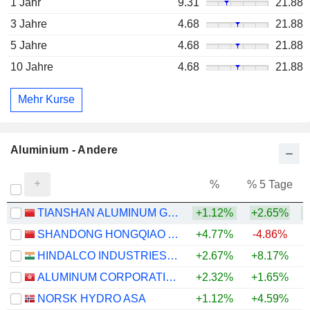
1 Jahr
9.31
21.88
3 Jahre
4.68
21.88
5 Jahre
4.68
21.88
10 Jahre
4.68
21.88
Mehr Kurse
Aluminium - Andere
%
% 5 Tage
%
TIANSHAN ALUMINUM GROUP CO.,LTD
+1.12%
+2.65%
+
SHANDONG HONGQIAO ALUMINUM INDUSTRY HOLDING COMPANY LIMITED
+4.77%
-4.86%
+
HINDALCO INDUSTRIES LIMITED
+2.67%
+8.17%
+
ALUMINUM CORPORATION OF CHINA LIMITED
+2.32%
+1.65%
+
NORSK HYDRO ASA
+1.12%
+4.59%
+