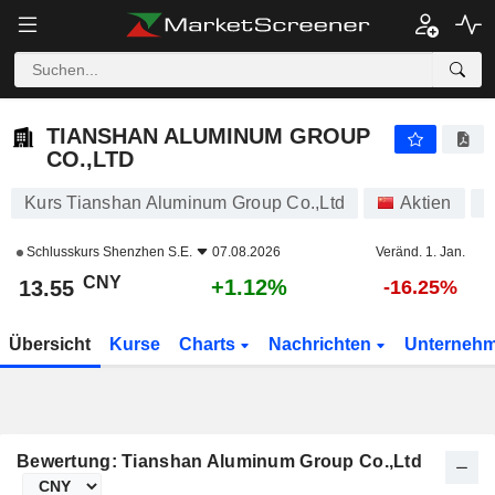
TIANSHAN ALUMINUM GROUP CO.,LTD
13.55
¥
+1.12%
TIANSHAN ALUMINUM GROUP
CO.,LTD
Kurs Tianshan Aluminum Group Co.,Ltd
Aktien
0
Schlusskurs
Shenzhen S.E.
07.08.2026
Veränd. 1. Jan.
CNY
+1.12%
13.55
-16.25%
Übersicht
Kurse
Charts
Nachrichten
Unterneh
Bewertung: Tianshan Aluminum Group Co.,Ltd