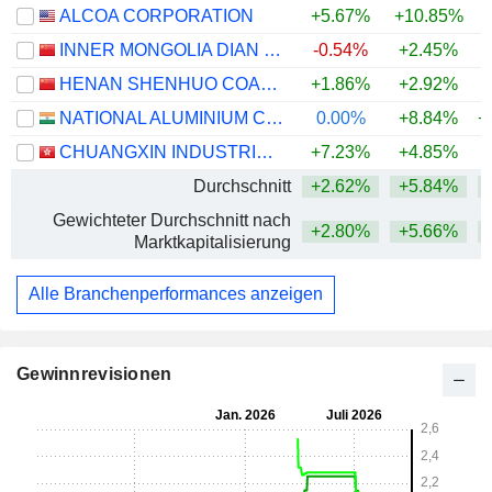
ALCOA CORPORATION
+5.67%
+10.85%
+
INNER MONGOLIA DIAN TOU ENERGY CORPORATION LIMITED
-0.54%
+2.45%
+
HENAN SHENHUO COAL INDUSTRY AND ELECTRICITY POWER CO. LTD
+1.86%
+2.92%
+
NATIONAL ALUMINIUM COMPANY LIMITED
0.00%
+8.84%
+
CHUANGXIN INDUSTRIES HOLDINGS LIMITED
+7.23%
+4.85%
Durchschnitt
+2.62%
+5.84%
+
Gewichteter Durchschnitt nach
+2.80%
+5.66%
+
Marktkapitalisierung
Alle Branchenperformances anzeigen
Gewinnrevisionen