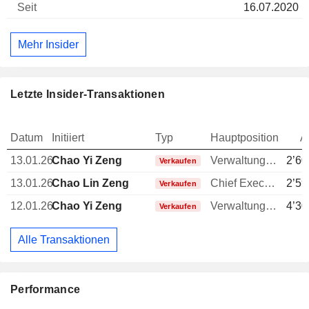
16.07.2020
Mehr Insider
Letzte Insider-Transaktionen
Datum
Initiiert
Typ
Hauptposition
A
13.01.26
Chao Yi Zeng
Verwaltungsratsmitglied
2’60
Verkaufen
13.01.26
Chao Lin Zeng
Chief Executive Officer (CEO)
2’59
Verkaufen
12.01.26
Chao Yi Zeng
Verwaltungsratsmitglied
4’30
Verkaufen
Alle Transaktionen
Performance