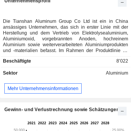
Unternehmensprofil
Die Tianshan Aluminum Group Co Ltd ist ein in China
ansässiges Unternehmen, das sich in erster Linie mit der
Herstellung und dem Vertrieb von Elektrolysealuminium,
Aluminiumoxid, vorgebrannten Anoden, hochreinem
Aluminium sowie weiterverarbeiteten Aluminiumprodukten
und -materialien befasst. Im Rahmen der Produktlinie für
Elektrolysealuminium produziert das Unternehmen
Beschäftigte
8’022
Aluminiumbarren nach A00-Standard für Anwendungen in
den Bereichen Bauwesen, Transportwesen und
Sektor
Aluminium
Haushaltsgeräte. Die Produktlinie für Aluminiumoxid
produziert metallurgisches Aluminiumoxid, das als Rohstoff
bei der Herstellung von Elektrolysealuminium verwendet
Mehr Unternehmensinformationen
wird. Die Produktlinie für hochreines Aluminium produziert
hochreines Aluminium für die Herstellung von
Elektronikfolie, Blechmaterialien für die Luftfahrt sowie
Hoch- und Niederspannungs-Elektrolytkondensatoren. Die
Gewinn- und Verlustrechnung sowie Schätzungen
Produktlinie für Aluminiumfolie umfasst Folien der Single-
und Double-Zero-Qualität für Anwendungen in Fahrzeugen
mit alternativen Antrieben, Energiespeicherkraftwerken und