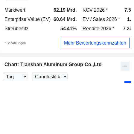
Marktwert
62.19 Mrd.
KGV 2026 *
7.59
Enterprise Value (EV)
60.64 Mrd.
EV / Sales 2026 *
1.
Streubesitz
54.41%
Rendite 2026 *
7.25
Mehr Bewertungskennzahlen
* Schätzungen
Chart: Tianshan Aluminum Group Co.,Ltd