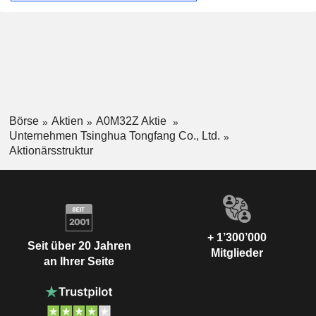
Satellitenortungssystemen, etc; - Energie und Umwelt:
Entwicklung von Energieeffizienzlösungen,
Fernwärmesystemen, Restwärmerückgewinnungssystemen,
städtischen Beleuchtungssystemen, Abfall- und
Wassermanagement- und -aufbereitungssystemen, usw. Auf
China entfallen 65% des Nettoumsatzes.
Börse
Aktien
A0M32Z Aktie
Unternehmen Tsinghua Tongfang Co., Ltd.
Aktionärsstruktur
+ 1’300’000
Seit über 20 Jahren
Mitglieder
an Ihrer Seite