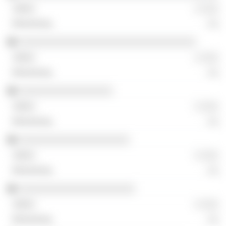
░ ░░░
░░
░░░░░░░░░░░░░░░░░░░░░░░░░░░░░░░░
░ ░░░
░░
░░░░░░░░░░░░░░░░░
░ ░░░
░░
░░░░░░░░░░░░░░░░░░░░
░ ░░░
░░
░░░░░░░░░░░░░░░░░░░░░
░ ░░░
░░