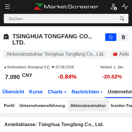
TSINGHUA TONGFANG CO., LTD.
7.090
¥
-0.84%
TSINGHUA TONGFANG CO.,
LTD.
Aktionärsstruktur Tsinghua Tongfang Co., Ltd.
Aktie
Schlusskurs
Shanghai S.E.
07.08.2026
Veränd. 1. Jan.
CNY
-0.84%
7.090
-20.52%
Übersicht
Kurse
Charts
Nachrichten
Unterneh
Profil
Unternehmensführung
Aktionärsstruktur
Insider-Tr
Anteilsklasse: Tsinghua Tongfang Co., Ltd.