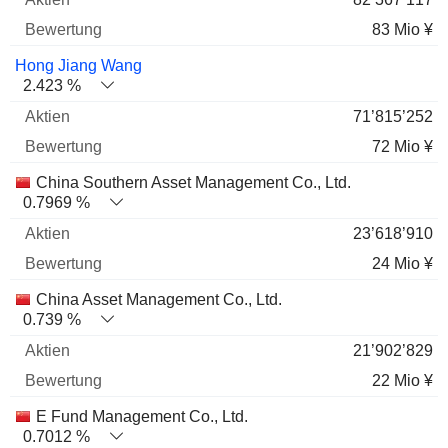
83 Mio ¥
Hong Jiang Wang
2.423 %
71’815’252
72 Mio ¥
China Southern Asset Management Co., Ltd.
0.7969 %
23’618’910
24 Mio ¥
China Asset Management Co., Ltd.
0.739 %
21’902’829
22 Mio ¥
E Fund Management Co., Ltd.
0.7012 %