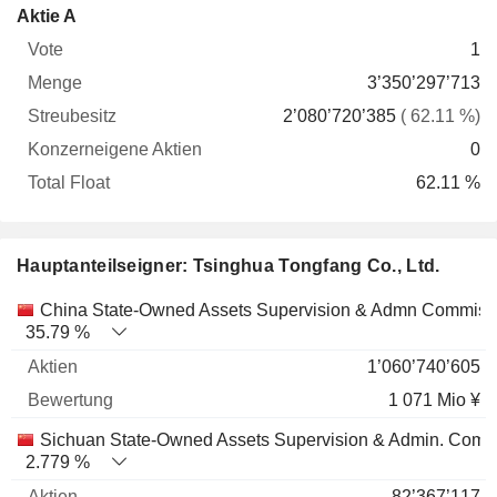
Konzerneigene
Total
Aktie A
Vote
Menge
Streubesitz
Aktien
Float
1
3’350’297’713
2’080’720’385
( 62.11 %)
0
62.11 %
Hauptanteilseigner: Tsinghua Tongfang Co., Ltd.
Name
Aktien
%
Bewertung
China State-Owned Assets Supervision & Admn Commiss
35.79 %
1’060’740’605
1 071 Mio ¥
Sichuan State-Owned Assets Supervision & Admin. Comm
2.779 %
82’367’117