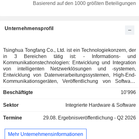
Basierend auf den 1000 größten Beteiligungen
Unternehmensprofil
Tsinghua Tongfang Co., Ltd. ist ein Technologiekonzern, der
in 3 Bereichen tätig ist: - Informations- und
Kommunikationstechnologien: Entwicklung und Integration
von intelligenten Netzwerklösungen und -systemen,
Entwicklung von Datenverarbeitungssystemen, High-End-
Kommunikationsgeräten, Veröffentlichung von Software,
Computerherstellung, Herstellung von
Beschäftigte
10’996
Unterhaltungselektronik usw. Die Gruppe entwickelt
außerdem industrielle Kontrollsysteme, intelligente
Sektor
Integrierte Hardware & Software
Transportsysteme, Hausautomatisierungssysteme und
Lösungen für den Schiffbau; - Öffentliche Sicherheit:
Termine
29.08.
Ergebnisveröffentlichung - Q2 2026
Entwicklung von Kontroll- und Sicherheitslösungen,
städtischen Verwaltungs- und Überwachungssystemen,
Zugangskontrollsystemen, Smartcards,
Mehr Unternehmensinformationen
Informationssicherheitssystemen,