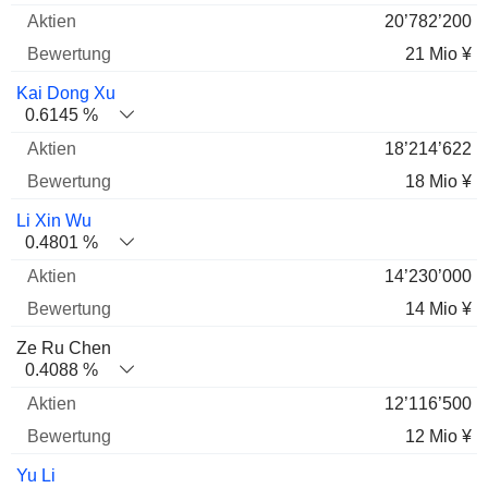
20’782’200
21 Mio ¥
Kai Dong Xu
0.6145 %
18’214’622
18 Mio ¥
Li Xin Wu
0.4801 %
14’230’000
14 Mio ¥
Ze Ru Chen
0.4088 %
12’116’500
12 Mio ¥
Yu Li