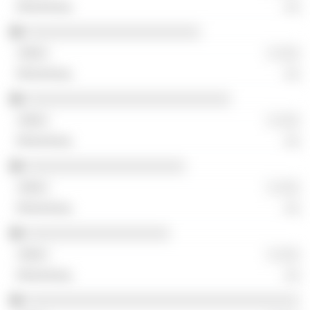
░░
░░░░░░░░░░░░░░░░░░░░░░░
░ ░░░
░░
░░░░░░░░░░░░░░░░░░░░░░░░░░░
░ ░░░
░░
░░░░░░░░░░░░░░░░░░░░░
░ ░░░
░░
░░░░░░░░░░░░░░░░░░░
░ ░░░
░░
░░░░░░░░░░░░░░░░░░░░░░░░░░░░░░░░░░░░