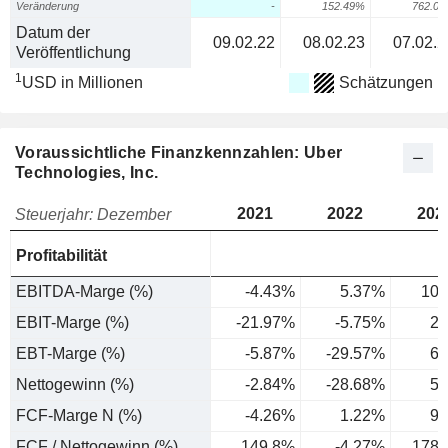
Veränderung
-
152.49%
762.0
Datum der
09.02.22
08.02.23
07.02.2
Veröffentlichung
1
USD in Millionen
Schätzungen
Voraussichtliche Finanzkennzahlen: Uber
Technologies, Inc.
2021
2022
202
Steuerjahr: Dezember
Profitabilität
EBITDA-Marge (%)
-4.43%
5.37%
10.
EBIT-Marge (%)
-21.97%
-5.75%
2.
EBT-Marge (%)
-5.87%
-29.57%
6.
Nettogewinn (%)
-2.84%
-28.68%
5.
FCF-Marge N (%)
-4.26%
1.22%
9.
FCF / Nettogewinn (%)
149.8%
-4.27%
178.