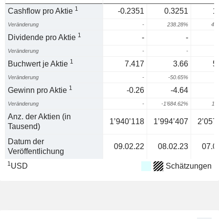
1
Cashflow pro Aktie
-0.2351
0.3251
1
Veränderung
-
238.28%
42
1
Dividende pro Aktie
-
-
Veränderung
-
-
1
Buchwert je Aktie
7.417
3.66
5
Veränderung
-
-50.65%
5
1
Gewinn pro Aktie
-0.26
-4.64
Veränderung
-
-1’684.62%
11
Anz. der Aktien (in
1’940’118
1’994’407
2’057
Tausend)
Datum der
09.02.22
08.02.23
07.0
Veröffentlichung
1
USD
Schätzungen