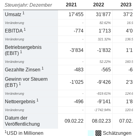
2021
2022
2023
Steuerjahr: Dezember
1
Umsatz
17’455
31’877
37’28
Veränderung
-
82.62%
16.9
1
EBITDA
-774
1’713
4’05
Veränderung
-
321.32%
136.5
Betriebsergebnis
-3’834
-1’832
1’11
1
(EBIT)
Veränderung
-
52.22%
160.5
1
Gezahlte Zinsen
-483
-565
-63
Gewinn vor Steuern
-1’025
-9’426
2’32
1
(EBT)
Veränderung
-
-819.61%
124.6
1
Nettoergebnis
-496
-9’141
1’88
Veränderung
-
-1’742.94%
120.6
Datum der
09.02.22
08.02.23
07.02.2
Veröffentlichung
1
USD in Millionen
Schätzungen