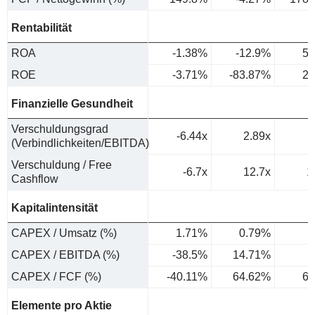
Rentabilität
ROA
-1.38%
-12.9%
5.
ROE
-3.71%
-83.87%
20
Finanzielle Gesundheit
Verschuldungsgrad
-6.44x
2.89x
(Verbindlichkeiten/EBITDA)
Verschuldung / Free
-6.7x
12.7x
1
Cashflow
Kapitalintensität
CAPEX / Umsatz (%)
1.71%
0.79%
0
CAPEX / EBITDA (%)
-38.5%
14.71%
5
CAPEX / FCF (%)
-40.11%
64.62%
6.
Elemente pro Aktie