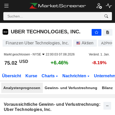
UBER TECHNOLOGIES, INC.
75.02
$
+6.46%
UBER TECHNOLOGIES, INC.
Finanzen Uber Technologies, Inc.
Aktien
A2PHH
Markt geschlossen -
NYSE
22:00:03 07.08.2026
Veränd. 1. Jan.
USD
+6.46%
75.02
-8.19%
Übersicht
Kurse
Charts
Nachrichten
Unterneh
Analystenprognosen
Gewinn- und Verlustrechnung
Bilanz
Voraussichtliche Gewinn- und Verlustrechnung:
Uber Technologies, Inc.