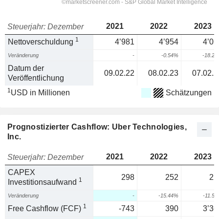
2021
2022
2023
Steuerjahr: Dezember
1
Nettoverschuldung
4’981
4’954
4’05
Veränderung
-
-0.54%
-18.2
Datum der
09.02.22
08.02.23
07.02.2
Veröffentlichung
1
USD in Millionen
Schätzungen
Prognostizierter Cashflow: Uber Technologies,
Inc.
2021
2022
2023
Steuerjahr: Dezember
CAPEX
298
252
22
1
Investitionsaufwand
Veränderung
-
-15.44%
-11.5
1
Free Cashflow (FCF)
-743
390
3’36