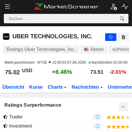
UBER TECHNOLOGIES, INC.
75.02
$
+6.46%
UBER TECHNOLOGIES, INC.
Ratings Uber Technologies, Inc.
Aktien
A2PHHG
Markt geschlossen -
NYSE
22:00:03 07.08.2026
Nachbörslich
02:00:00
USD
+6.46%
75.02
73.51
-2.01%
Übersicht
Kurse
Charts
Nachrichten
Unterneh
Ratings Surperformance
Trader
Investment