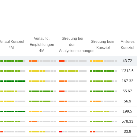
Verlauf d.
Streuung bei
erlauf Kursziel
Streuung beim
Mittleres
Empfehlungen
den
4M
Kursziel
Kursziel
4M
Analystenmeinungen
43.72
1’313.5
167.33
55.67
56.9
199.5
578.33
33.9