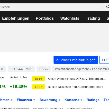
Empfehlungen
Portfolios
Watchlists
Trading
S
Zu einer Liste hinzufügen
PDF-
FH
CH0244767585
UBSG
Investitionsmanagement & Fondsbetrei
age
Veränd. 1. Jan.
18:16
Aktien Wien Schluss: ATX setzt Rekordjagd fort
01%
+16.48%
17:37
Becton Dickinson hebt Gewinnprognose für das Gesamtjahr an, nachdem Ergebnisse des dritten Quartals die Erwartungen übertreffen
ehmen
Finanzen
Bewertung
Konsens
Ratings
Te