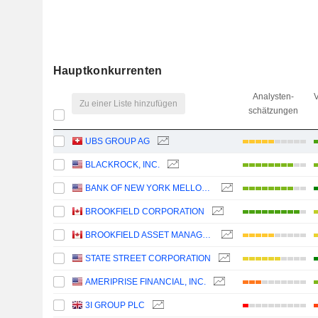
Hauptkonkurrenten
Analysten-
V
Zu einer Liste hinzufügen
schätzungen
UBS GROUP AG
BLACKROCK, INC.
BANK OF NEW YORK MELLON CORPORATION (THE)
BROOKFIELD CORPORATION
BROOKFIELD ASSET MANAGEMENT LTD.
STATE STREET CORPORATION
AMERIPRISE FINANCIAL, INC.
3I GROUP PLC