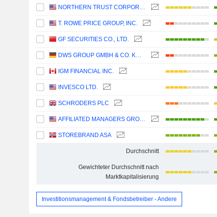
NORTHERN TRUST CORPORATION
T. ROWE PRICE GROUP, INC.
GF SECURITIES CO., LTD.
DWS GROUP GMBH & CO. KGAA
IGM FINANCIAL INC.
INVESCO LTD.
SCHRODERS PLC
AFFILIATED MANAGERS GROUP, INC.
STOREBRAND ASA
Durchschnitt
Gewichteter Durchschnitt nach
Marktkapitalisierung
Investitionsmanagement & Fondsbetreiber - Andere