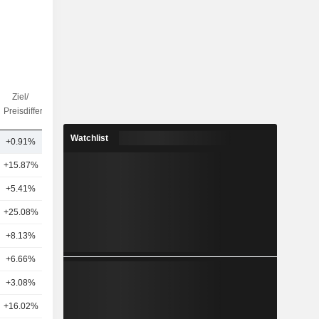
Ziel/
Anz.
Preisdifferenz
Analysten
Watchlist
+0.91%
17
+15.87%
16
+5.41%
15
+25.08%
3
+8.13%
5
+6.66%
14
+3.08%
12
+16.02%
10