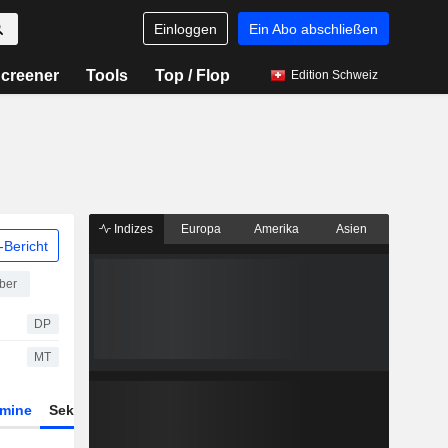
Einloggen
Ein Abo abschließen
creener
Tools
Top / Flop
Edition Schweiz
Indizes
Europa
Amerika
Asien
Bericht
ber
DP
MT
rmine
Sektor
Derivate
ETFs