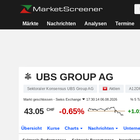
Märkte
Nachrichten
Analysen
Termine
UBS GROUP AG
Sektoraler Konsensus UBS Group AG
Aktien
A12D
Markt geschlossen -
Swiss Exchange
17:30:14 06.08.2026
% 5 T
43.05
-0.65%
CHF
+1.
Übersicht
Kurse
Charts
Nachrichten
Untern