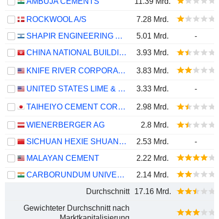
AMBUJA CEMENTS
11.39 Mrd.
ROCKWOOL A/S
7.28 Mrd.
SHAPIR ENGINEERING AND INDUSTRY LTD
5.01 Mrd.
-
CHINA NATIONAL BUILDING MATERIAL COMPANY LIMITED
3.93 Mrd.
KNIFE RIVER CORPORATION
3.83 Mrd.
UNITED STATES LIME & MINERALS, INC.
3.33 Mrd.
-
TAIHEIYO CEMENT CORPORATION
2.98 Mrd.
WIENERBERGER AG
2.8 Mrd.
SICHUAN HEXIE SHUANGMA CO., LTD.
2.53 Mrd.
-
MALAYAN CEMENT
2.22 Mrd.
CARBORUNDUM UNIVERSAL LIMITED
2.14 Mrd.
Durchschnitt
17.16 Mrd.
Gewichteter Durchschnitt nach
Marktkapitalisierung