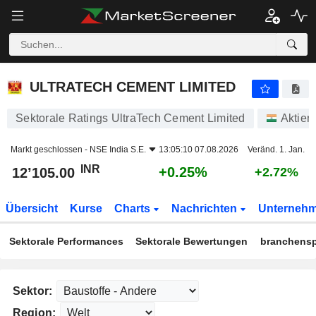
ULTRATECH CEMENT LIMITED
12’105.00
₹
+0.25%
ULTRATECH CEMENT LIMITED
Sektorale Ratings UltraTech Cement Limited
Aktien
Markt geschlossen -
NSE India S.E.
13:05:10 07.08.2026
Veränd. 1. Jan.
INR
+0.25%
12’105.00
+2.72%
Übersicht
Kurse
Charts
Nachrichten
Unterneh
Sektorale Performances
Sektorale Bewertungen
branchensp
Sektor:
Region: