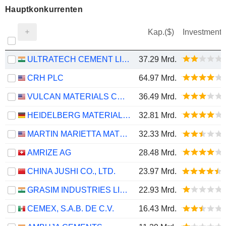
Hauptkonkurrenten
Kap.($)
Investment
ULTRATECH CEMENT LIMITED
37.29 Mrd.
CRH PLC
64.97 Mrd.
VULCAN MATERIALS COMPANY
36.49 Mrd.
HEIDELBERG MATERIALS AG
32.81 Mrd.
MARTIN MARIETTA MATERIALS, INC.
32.33 Mrd.
AMRIZE AG
28.48 Mrd.
CHINA JUSHI CO., LTD.
23.97 Mrd.
GRASIM INDUSTRIES LIMITED
22.93 Mrd.
CEMEX, S.A.B. DE C.V.
16.43 Mrd.