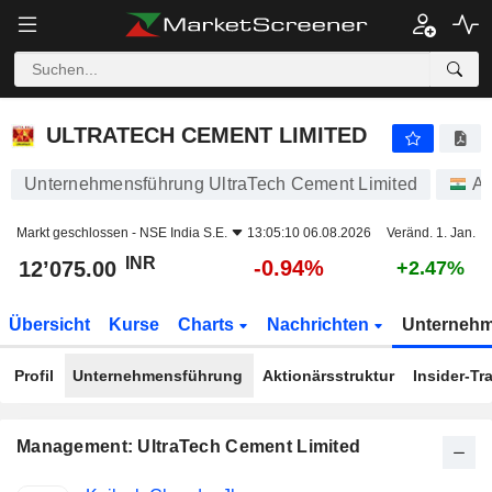
ULTRATECH CEMENT LIMITED
12’075.00
₹
-0.94%
ULTRATECH CEMENT LIMITED
Unternehmensführung UltraTech Cement Limited
Ak
Markt geschlossen -
NSE India S.E.
13:05:10 06.08.2026
Veränd. 1. Jan.
INR
-0.94%
12’075.00
+2.47%
Übersicht
Kurse
Charts
Nachrichten
Unterneh
Profil
Unternehmensführung
Aktionärsstruktur
Insider-Tr
Management: UltraTech Cement Limited
Besetzte