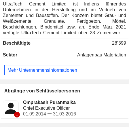
UltraTech Cement Limited ist Indiens führendes
Unternehmen in der Herstellung und im Vertrieb von
Zementen und Baustoffen. Der Konzern bietet Grau- und
Weißzemente, Granulate, Fertigbeton, Mörtel,
Beschichtungen, Bindemittel usw. an. Ende März 2021
verfügte UltraTech Cement Limited über 23 Zementwerke,
über 130 Betonfabriken in Indien und 27 Mahlwerke (davon
Beschäftigte
28’399
23 in Indien). Auf Indien entfallen 99,3% des Nettoumsatzes.
Sektor
Anlagenbau Materialien
Mehr Unternehmensinformationen
Abgänge von Schlüsselpersonen
Omprakash Puranmalka
Chief Executive Officer
-
01.09.2014
31.03.2016