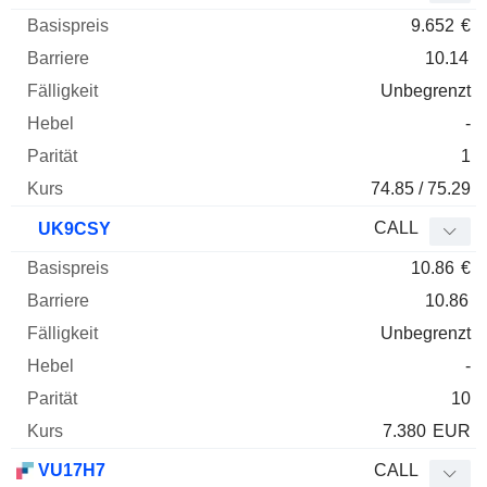
9.652
€
10.14
Unbegrenzt
-
1
74.85 / 75.29
CALL
UK9CSY
10.86
€
10.86
Unbegrenzt
-
10
7.380
EUR
VU17H7
CALL