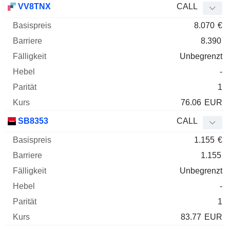
VV8TNX
CALL
8.070
€
8.390
Unbegrenzt
-
1
76.06
EUR
SB8353
CALL
1.155
€
1.155
Unbegrenzt
-
1
83.77
EUR