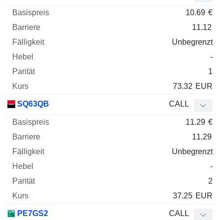
10.69
€
11.12
Unbegrenzt
-
1
73.32
EUR
SQ63QB
CALL
11.29
€
11.29
Unbegrenzt
-
2
37.25
EUR
PE7GS2
CALL