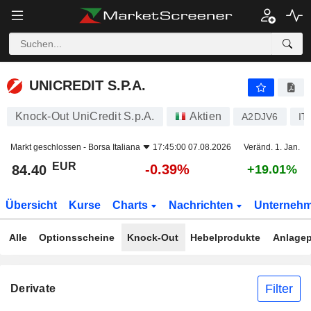
UNICREDIT S.P.A.
84.40
€
-0.39%
UNICREDIT S.P.A.
Knock-Out UniCredit S.p.A.
Aktien
A2DJV6
IT
Markt geschlossen -
Borsa Italiana
17:45:00 07.08.2026
Veränd. 1. Jan.
EUR
-0.39%
84.40
+19.01%
Übersicht
Kurse
Charts
Nachrichten
Unterneh
Alle
Optionsscheine
Knock-Out
Hebelprodukte
Anlagep
Filter
Derivate