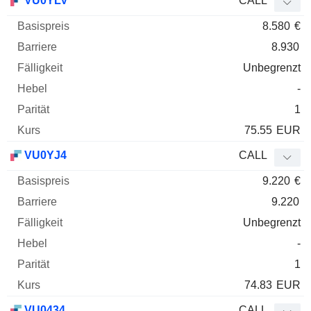
VU0YLV
CALL
8.580
€
8.930
Unbegrenzt
-
1
75.55
EUR
VU0YJ4
CALL
9.220
€
9.220
Unbegrenzt
-
1
74.83
EUR
VU0434
CALL