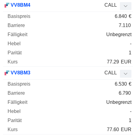
Basispreis
Barriere
Fälligkeit
Elastizität
VV8BM4
CALL
WKN
Typ
Paritä
6.840
€
7.110
Unbegrenzt
-
1
77.29
EUR
VV8BM3
CALL
6.530
€
6.790
Unbegrenzt
-
1
77.60
EUR