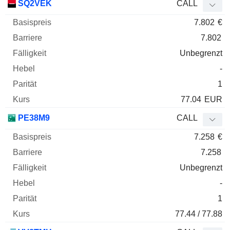
SQ2VEK
CALL
7.802
€
7.802
Unbegrenzt
-
1
77.04
EUR
PE38M9
CALL
7.258
€
7.258
Unbegrenzt
-
1
77.44 / 77.88