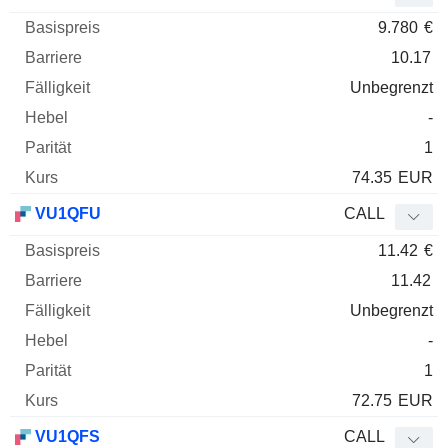
9.780
€
10.17
Unbegrenzt
-
1
74.35
EUR
VU1QFU
CALL
11.42
€
11.42
Unbegrenzt
-
1
72.75
EUR
VU1QFS
CALL