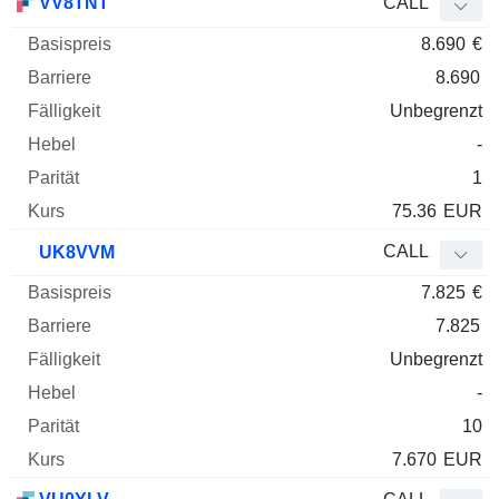
VV8TNT
CALL
8.690
€
8.690
Unbegrenzt
-
1
75.36
EUR
CALL
UK8VVM
7.825
€
7.825
Unbegrenzt
-
10
7.670
EUR