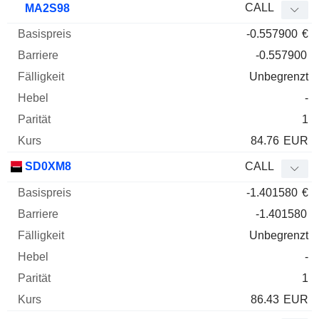
CALL
MA2S98
-0.557900
€
-0.557900
Unbegrenzt
-
1
84.76
EUR
SD0XM8
CALL
-1.401580
€
-1.401580
Unbegrenzt
-
1
86.43
EUR