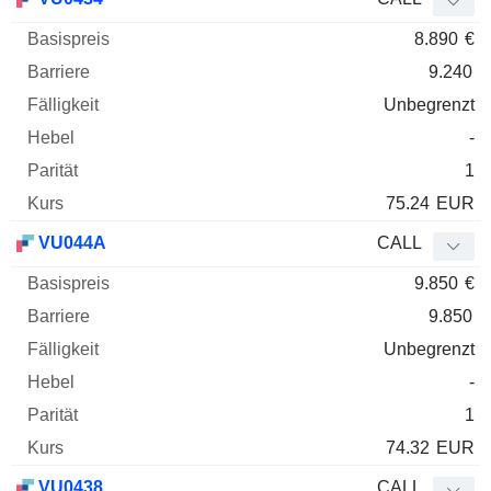
8.890
€
9.240
Unbegrenzt
-
1
75.24
EUR
VU044A
CALL
9.850
€
9.850
Unbegrenzt
-
1
74.32
EUR
VU0438
CALL