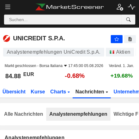
UNICREDIT S.P.A.
84.88
€
-0.68%
UNICREDIT S.P.A.
Analystenempfehlungen UniCredit S.p.A.
Aktien
Markt geschlossen -
Borsa Italiana
17:45:00 05.08.2026
Veränd. 1. Jan.
EUR
-0.68%
84.88
+19.68%
Übersicht
Kurse
Charts
Nachrichten
Unterneh
Alle Nachrichten
Analystenempfehlungen
Wichtige F
Analystenempfehlungen