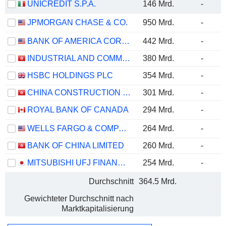
UNICREDIT S.P.A.
146 Mrd.
-
JPMORGAN CHASE & CO.
950 Mrd.
-
BANK OF AMERICA CORPORATION
442 Mrd.
-
INDUSTRIAL AND COMMERCIAL BANK OF CHINA LIMITED
380 Mrd.
-
HSBC HOLDINGS PLC
354 Mrd.
-
CHINA CONSTRUCTION BANK CORPORATION
301 Mrd.
-
ROYAL BANK OF CANADA
294 Mrd.
-
WELLS FARGO & COMPANY
264 Mrd.
-
BANK OF CHINA LIMITED
260 Mrd.
-
MITSUBISHI UFJ FINANCIAL GROUP, INC.
254 Mrd.
-
Durchschnitt
364.5 Mrd.
Gewichteter Durchschnitt nach
Marktkapitalisierung