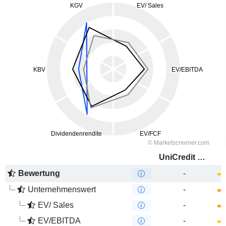
UniCredit S.p.A.
Bewertung
-
Unternehmenswert
-
EV/ Sales
-
EV/EBITDA
-