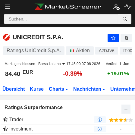
UNICREDIT S.P.A.
84.40
€
-0.39%
UNICREDIT S.P.A.
Ratings UniCredit S.p.A.
Aktien
A2DJV6
IT00
Markt geschlossen -
Borsa Italiana
17:45:00 07.08.2026
Veränd. 1. Jan.
EUR
-0.39%
84.40
+19.01%
Übersicht
Kurse
Charts
Nachrichten
Unterneh
Ratings Surperformance
Trader
Investment
-