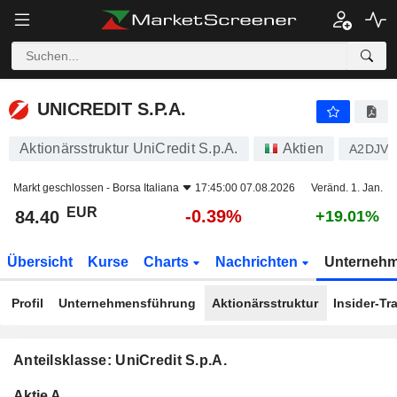
UNICREDIT S.P.A.
84.40
€
-0.39%
UNICREDIT S.P.A.
Aktionärsstruktur UniCredit S.p.A.
Aktien
A2DJV6
Markt geschlossen -
Borsa Italiana
17:45:00 07.08.2026
Veränd. 1. Jan.
EUR
-0.39%
84.40
+19.01%
Übersicht
Kurse
Charts
Nachrichten
Unterneh
Profil
Unternehmensführung
Aktionärsstruktur
Insider-Tr
Anteilsklasse: UniCredit S.p.A.
Konzerneigene
Total
Aktie A