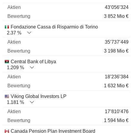
43’056’324
3 852 Mio €
Fondazione Cassa di Risparmio di Torino
2.37 %
35’737’449
3 198 Mio €
Central Bank of Libya
1.209 %
18’236’384
1 632 Mio €
Viking Global Investors LP
1.181 %
17’810’476
1 594 Mio €
Canada Pension Plan Investment Board