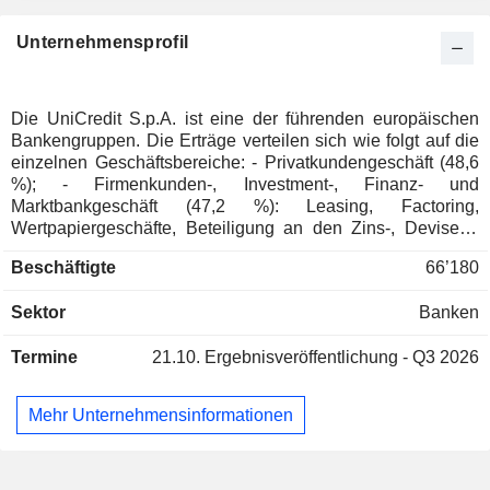
Dänemark
0.04%
Unternehmensprofil
Südafrika
0.03%
Finnland
0.03%
Österreich
0.03%
Die UniCredit S.p.A. ist eine der führenden europäischen
Bankengruppen. Die Erträge verteilen sich wie folgt auf die
Norwegen
0.02%
einzelnen Geschäftsbereiche: - Privatkundengeschäft (48,6
Japan
0.02%
%); - Firmenkunden-, Investment-, Finanz- und
Marktbankgeschäft (47,2 %): Leasing, Factoring,
Neuseeland
0.02%
Wertpapiergeschäfte, Beteiligung an den Zins-, Devisen-,
Aktien- und Derivatemärkten, Börsenvermittlung usw.; -
Hong Kong
0.01%
Beschäftigte
66’180
Sonstiges (4,2 %). Ende 2025 verwaltete die Gruppe
Australien
0.01%
Einlagen in Höhe von 535,4 Mrd. EUR und Kredite in Höhe
Sektor
Banken
von 433,5 Mrd. EUR. Produkte und Dienstleistungen werden
Portugal
0.01%
über ein Netz von 3.075 Filialen vermarktet, die sich
Griechenland
0.01%
Termine
21.10.
Ergebnisveröffentlichung - Q3 2026
überwiegend in Italien (1.941) befinden. Die Umsatzerlöse
(einschließlich konzerninterner Umsätze) verteilen sich
Mexiko
0.01%
geografisch wie folgt: Italien (44,1 %), Deutschland (21,9 %),
Mehr Unternehmensinformationen
Mittel- und Osteuropa (19 %), Österreich (10,5 %) und
Russland (4,5 %).