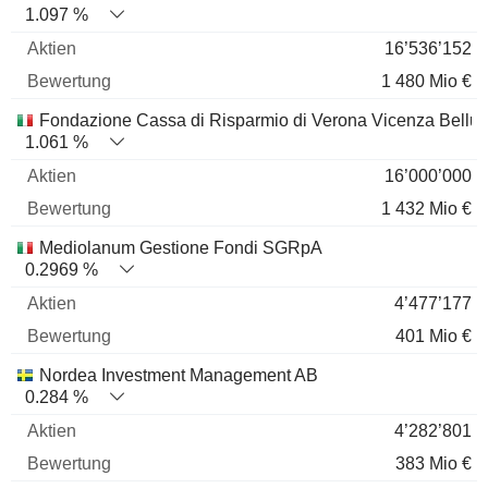
1.097 %
16’536’152
1 480 Mio €
Fondazione Cassa di Risparmio di Verona Vicenza Bellu
1.061 %
16’000’000
1 432 Mio €
Mediolanum Gestione Fondi SGRpA
0.2969 %
4’477’177
401 Mio €
Nordea Investment Management AB
0.284 %
4’282’801
383 Mio €