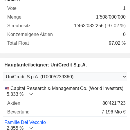
Vote
Menge
Streubesitz
Aktien
Float
1
1’508’000’000
1’463’032’256
( 97.02 %)
0
97.02 %
Hauptanteilseigner: UniCredit S.p.A.
Name
Aktien
%
Bewertung
Capital Research & Management Co. (World Investors)
5.333 %
80’421’723
7 196 Mio €
Familie Del Vecchio
2.855 %