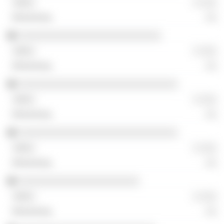
░ ░░░
░░
░░░░░░░░░░░░░░░░░░░░░░░░░░
░ ░░░
░░
░░░░░░░░░░░░░░░░░░░░░░░░░░░░░
░ ░░░
░░
░░░░░░░░░░░░░░░░░░░░░░░░░░░░░
░ ░░░
░░
░░░░░░░░░░░░░░░░░░░░░░
░ ░░░
░░