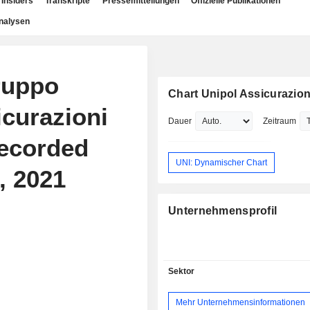
Insiders
Transkripte
Pressemitteilungen
Offizielle Publikationen
nalysen
ruppo
Chart Unipol Assicurazion
icurazioni
Dauer
Zeitraum
Recorded
UNI: Dynamischer Chart
, 2021
Unternehmensprofil
Sektor
Mehr Unternehmensinformationen