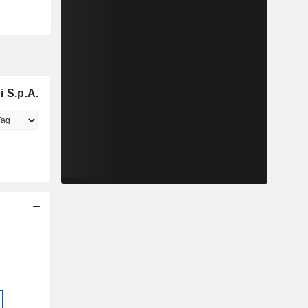
i S.p.A.
-