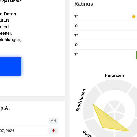
r gesamten
Ratings
en Daten
ASIEN
mfort
reener,
pfehlungen,
.p.A.
AN
 07, 2026