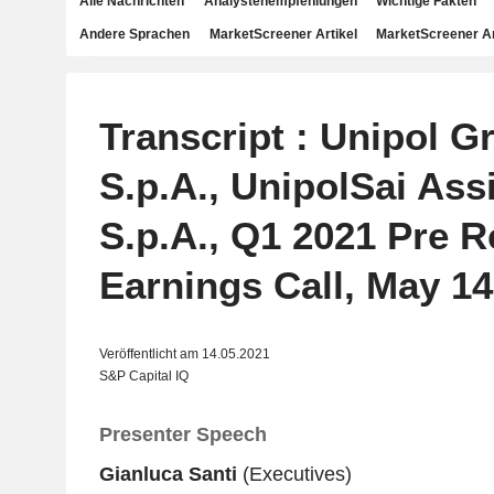
Alle Nachrichten
Analystenempfehlungen
Wichtige Fakten
Andere Sprachen
MarketScreener Artikel
MarketScreener A
Transcript : Unipol G
S.p.A., UnipolSai Ass
S.p.A., Q1 2021 Pre 
Earnings Call, May 14
Veröffentlicht am 14.05.2021
S&P Capital IQ
Presenter Speech
Gianluca Santi
(Executives)