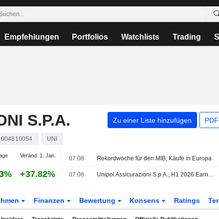
Empfehlungen
Portfolios
Watchlists
Trading
S
NI S.P.A.
Zu einer Liste hinzufügen
PDF-
0004810054
UNI
age
Veränd. 1. Jan.
07.08.
Rekordwoche für den MIB; Käufe in Europa
73%
+37.82%
07.08.
Unipol Assicurazioni S.p.A., H1 2026 Earnings Call, Aug 07, 2026
ehmen
Finanzen
Bewertung
Konsens
Ratings
Te