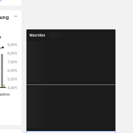
nung
Watchlist