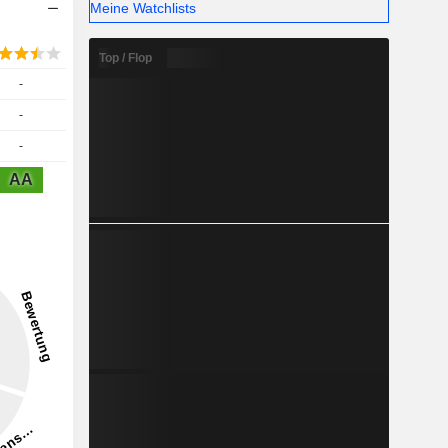
Meine Watchlists
Top / Flop
-
-
-
AA