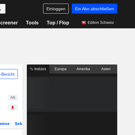
Einloggen
Ein Abo abschließen
creener
Tools
Top / Flop
Edition Schweiz
Indizes
Europa
Amerika
Asien
Bericht
AN
rmine
Sektor
Derivate
ETFs