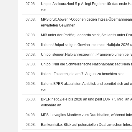
07.08.
Unipol Assicurazioni S.p.A. legt Ergebnis für das erste H
vor
07.08.
MPS prüft Abwehr-Optionen gegen Intesa-Übernahmeang
erwarteten Gewinnen
07.08.
MIB unter der Parität; Leonardo stark, Stellantis unter Dr
07.08.
Italiens Unipol steigert Gewinn im ersten Halbjahr 2026
07.08.
Unipol steigert Halbjahresgewinn; Prämienvolumen bei 
07.08.
Unipol: Nur die Schweizerische Nationalbank sagt Nein 
07.08.
Italien - Faktoren, die am 7. August zu beachten sind
06.08.
Italiens BPER aktualisiert Ausblick und bereitet sich a
vor
06.08.
BPER hebt Ziele bis 2028 an und peilt EUR 7,5 Mrd. an
Aktionäre an
04.08.
MPS: Lovaglios Manöver zum Durchhalten, während Inte
03.08.
Bankenrisiko: Blick auf potenziellen Deal zwischen Intes