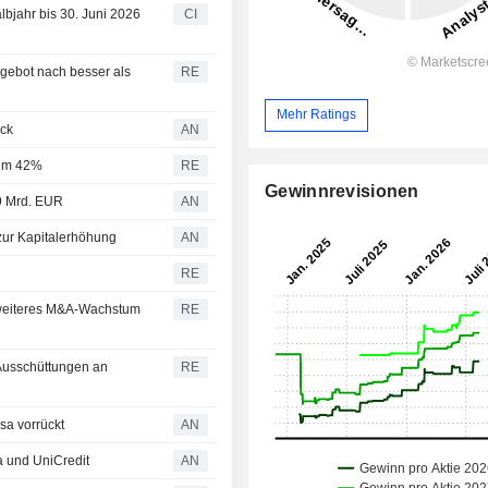
albjahr bis 30. Juni 2026
CI
ebot nach besser als
RE
Mehr Ratings
uck
AN
 um 42%
RE
Gewinnrevisionen
9 Mrd. EUR
AN
zur Kapitalerhöhung
AN
RE
uf weiteres M&A-Wachstum
RE
 Ausschüttungen an
RE
sa vorrückt
AN
a und UniCredit
AN