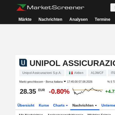
Märkte
Nachrichten
Analysen
Termine
UNIPOL ASSICURAZIO
Unipol Assicurazioni S.p.A.
Aktien
A1JWCF
IT
Markt geschlossen -
Borsa Italiana
17:45:00 07.08.2026
% 5 T
28.35
-0.80%
EUR
+4.
Übersicht
Kurse
Charts
Nachrichten
Untern