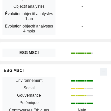
Objectif analystes
-
Évolution objectif analystes
-
1 an
Évolution objectif analystes
-
4 mois
ESG MSCI
ESG MSCI
Environnement
Social
Gouvernance
Polémique
Controverses Ethiques
Nein