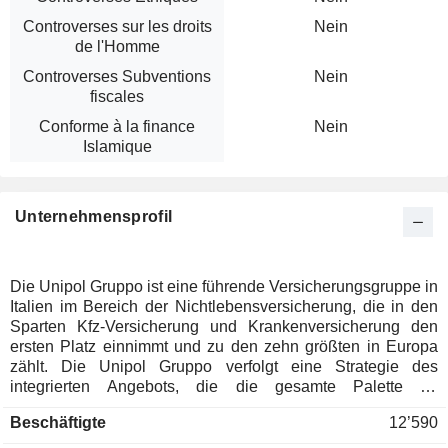
Controverses sur les droits
Nein
de l'Homme
Controverses Subventions
Nein
fiscales
Conforme à la finance
Nein
Islamique
Unternehmensprofil
Die Unipol Gruppo ist eine führende Versicherungsgruppe in
Italien im Bereich der Nichtlebensversicherung, die in den
Sparten Kfz-Versicherung und Krankenversicherung den
ersten Platz einnimmt und zu den zehn größten in Europa
zählt. Die Unipol Gruppo verfolgt eine Strategie des
integrierten Angebots, die die gesamte Palette an
Versicherungsprodukten abdeckt, und ist in erster Linie über
Beschäftigte
12’590
ihre Tochtergesellschaft UnipolSai Assicurazioni tätig, die
unter anderem Unisalute (Krankenversicherung), Arca Vita