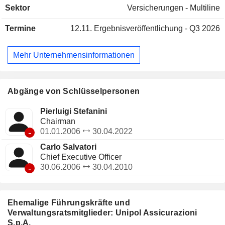
Sektor
Versicherungen - Multiline
und Arca Assicurazioni (Bancassurance, hauptsächlich über
BPER und BPS) sowie Linear (Direktversicherung für
Termine
12.11.
Ergebnisveröffentlichung - Q3 2026
Kraftfahrzeuge) kontrolliert. Die Gruppe verwaltet zudem
bedeutende, diversifizierte Vermögenswerte in den
Bereichen Immobilien, Hotellerie (Gruppo UNA) und
Mehr Unternehmensinformationen
Landwirtschaft (Tenute del Cerro). Die Strategie der Gruppe
konzentriert sich auf die kontinuierliche Weiterentwicklung
von der Führungsposition im Versicherungsgeschäft hin zur
Führungsposition in den Bereichen Mobilität, Soziales und
Abgänge von Schlüsselpersonen
Immobilienökosysteme.
Pierluigi Stefanini
Chairman
-
01.01.2006
30.04.2022
Carlo Salvatori
Chief Executive Officer
-
30.06.2006
30.04.2010
Ehemalige Führungskräfte und
Verwaltungsratsmitglieder: Unipol Assicurazioni
S.p.A.