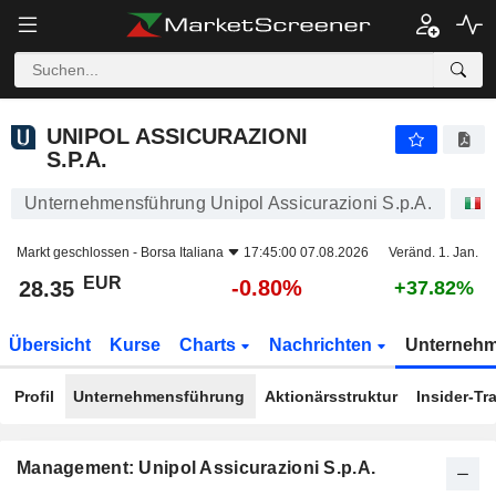
UNIPOL ASSICURAZIONI S.P.A.
28.35
€
-0.80%
UNIPOL ASSICURAZIONI
S.P.A.
Unternehmensführung Unipol Assicurazioni S.p.A.
A
Markt geschlossen -
Borsa Italiana
17:45:00 07.08.2026
Veränd. 1. Jan.
EUR
-0.80%
28.35
+37.82%
Übersicht
Kurse
Charts
Nachrichten
Unterneh
Profil
Unternehmensführung
Aktionärsstruktur
Insider-Tr
Management: Unipol Assicurazioni S.p.A.