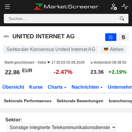
UNITED INTERNET AG
22.86
€
-2.47%
UNITED INTERNET AG
Sektoraler Konsensus United Internet AG
Aktien
Markt geschlossen -
Xetra
17:35:03 05.08.2026
Vorbörslich
08:38:50
EUR
-2.47%
22.86
23.36
+2.19%
Übersicht
Kurse
Charts
Nachrichten
Unterneh
Sektorale Performances
Sektorale Bewertungen
branchensp
Sektor: