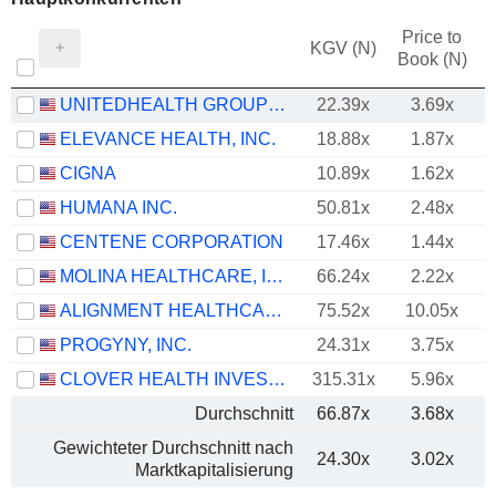
Price to
KGV (N)
Book (N)
UNITEDHEALTH GROUP INC.
22.39x
3.69x
ELEVANCE HEALTH, INC.
18.88x
1.87x
CIGNA
10.89x
1.62x
HUMANA INC.
50.81x
2.48x
CENTENE CORPORATION
17.46x
1.44x
MOLINA HEALTHCARE, INC.
66.24x
2.22x
ALIGNMENT HEALTHCARE, INC.
75.52x
10.05x
PROGYNY, INC.
24.31x
3.75x
CLOVER HEALTH INVESTMENTS, CORP.
315.31x
5.96x
Durchschnitt
66.87x
3.68x
Gewichteter Durchschnitt nach
24.30x
3.02x
Marktkapitalisierung