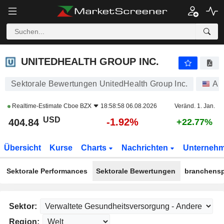
UNITEDHEALTH GROUP INC.
404.84
$
-1.92%
UNITEDHEALTH GROUP INC.
Sektorale Bewertungen UnitedHealth Group Inc.
Ak
Realtime-Estimate
Cboe BZX
18:58:58 06.08.2026
Veränd. 1. Jan.
USD
-1.92%
404.84
+22.77%
Übersicht
Kurse
Charts
Nachrichten
Unterneh
Sektorale Performances
Sektorale Bewertungen
branchensp
Sektor:
Region: