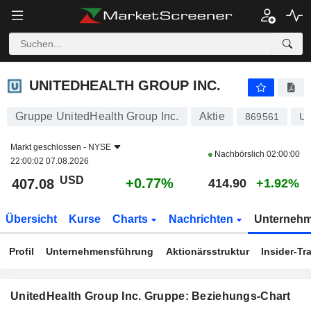
UNITEDHEALTH GROUP INC.
407.08
$
+0.77%
UNITEDHEALTH GROUP INC.
Gruppe UnitedHealth Group Inc.
Aktie
869561
U
Markt geschlossen -
NYSE
Nachbörslich
02:00:00
22:00:02 07.08.2026
USD
+0.77%
407.08
414.90
+1.92%
Übersicht
Kurse
Charts
Nachrichten
Unterneh
Profil
Unternehmensführung
Aktionärsstruktur
Insider-Tr
UnitedHealth Group Inc. Gruppe: Beziehungs-Chart