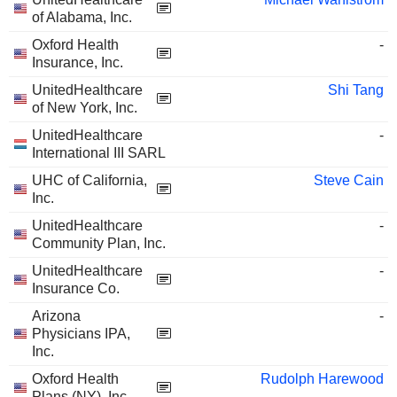
of Alabama, Inc.
Oxford Health
-
Insurance, Inc.
UnitedHealthcare
Shi Tang
of New York, Inc.
UnitedHealthcare
-
International III SARL
UHC of California,
Steve Cain
Inc.
UnitedHealthcare
-
Community Plan, Inc.
UnitedHealthcare
-
Insurance Co.
Arizona
-
Physicians IPA,
Inc.
Oxford Health
Rudolph Harewood
Plans (NY), Inc.