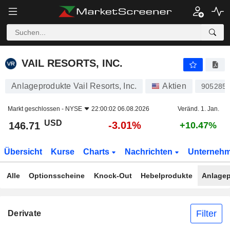
VAIL RESORTS, INC.
146.71
$
-3.01%
VAIL RESORTS, INC.
Anlageprodukte Vail Resorts, Inc.
Aktien
905285
Markt geschlossen -
NYSE
22:00:02 06.08.2026
Veränd. 1. Jan.
USD
-3.01%
146.71
+10.47%
Übersicht
Kurse
Charts
Nachrichten
Unterneh
Alle
Optionsscheine
Knock-Out
Hebelprodukte
Anlagep
Filter
Derivate