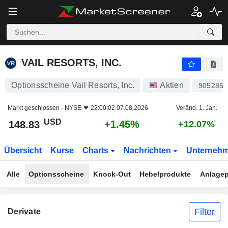
VAIL RESORTS, INC.
148.83
$
+1.45%
VAIL RESORTS, INC.
Optionsscheine Vail Resorts, Inc.
Aktien
905285
Markt geschlossen -
NYSE
22:00:02 07.08.2026
Veränd. 1. Jan.
USD
+1.45%
148.83
+12.07%
Übersicht
Kurse
Charts
Nachrichten
Unterneh
Alle
Optionsscheine
Knock-Out
Hebelprodukte
Anlagep
Filter
Derivate