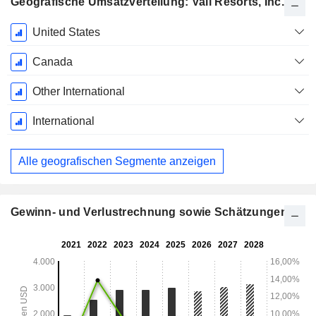
Geografische Umsatzverteilung: Vail Resorts, Inc.
Ende d.
United States
Geschäftsjahres:
Juli
Canada
Other International
International
Alle geografischen Segmente anzeigen
Gewinn- und Verlustrechnung sowie Schätzungen