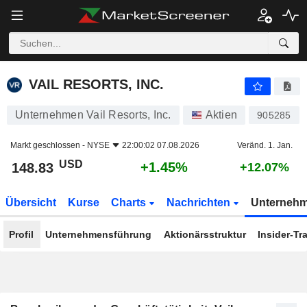
VAIL RESORTS, INC.
148.83
$
+1.45%
VAIL RESORTS, INC.
Unternehmen Vail Resorts, Inc.
Aktien
905285
Markt geschlossen -
NYSE
22:00:02 07.08.2026
Veränd. 1. Jan.
USD
+1.45%
148.83
+12.07%
Übersicht
Kurse
Charts
Nachrichten
Unterneh
Profil
Unternehmensführung
Aktionärsstruktur
Insider-Tr