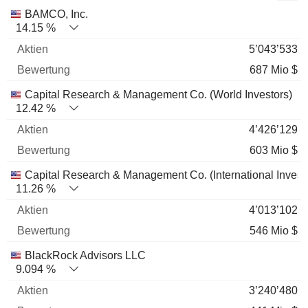
Name
Aktien
%
Bewertung
BAMCO, Inc.
14.15 %
5’043’533
687 Mio $
Capital Research & Management Co. (World Investors)
12.42 %
4’426’129
603 Mio $
Capital Research & Management Co. (International Invest
11.26 %
4’013’102
546 Mio $
BlackRock Advisors LLC
9.094 %
3’240’480