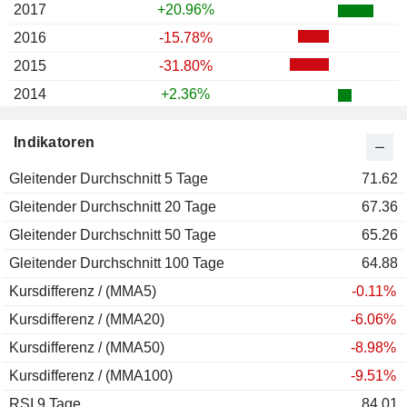
2017
+20.96%
2016
-15.78%
2015
-31.80%
2014
+2.36%
2013
-10.28%
Indikatoren
2012
+31.86%
Gleitender Durchschnitt 5 Tage
2011
-21.28%
71.62
Gleitender Durchschnitt 20 Tage
2010
+8.04%
67.36
Gleitender Durchschnitt 50 Tage
2009
+49.25%
65.26
Gleitender Durchschnitt 100 Tage
2008
-56.15%
64.88
Kursdifferenz / (MMA5)
2007
+3.38%
-0.11%
Kursdifferenz / (MMA20)
2006
+6.72%
-6.06%
Kursdifferenz / (MMA50)
2005
+16.31%
-8.98%
Kursdifferenz / (MMA100)
-9.51%
RSI 9 Tage
84.01