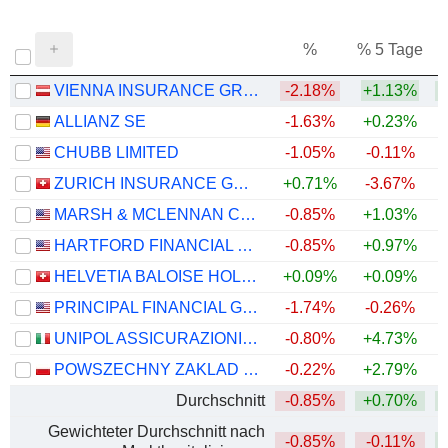
%
% 5 Tage
%
VIENNA INSURANCE GROUP AG
-2.18%
+1.13%
+
ALLIANZ SE
-1.63%
+0.23%
+
CHUBB LIMITED
-1.05%
-0.11%
+
ZURICH INSURANCE GROUP LTD
+0.71%
-3.67%
MARSH & MCLENNAN COMPANIES
-0.85%
+1.03%
HARTFORD FINANCIAL SERVICES GROUP (THE), INC.
-0.85%
+0.97%
+
HELVETIA BALOISE HOLDING AG
+0.09%
+0.09%
PRINCIPAL FINANCIAL GROUP, INC.
-1.74%
-0.26%
+
UNIPOL ASSICURAZIONI S.P.A.
-0.80%
+4.73%
+
POWSZECHNY ZAKLAD UBEZPIECZE? SPÓLKA AKCYJNA
-0.22%
+2.79%
+
Durchschnitt
-0.85%
+0.70%
+
Gewichteter Durchschnitt nach
-0.85%
-0.11%
+