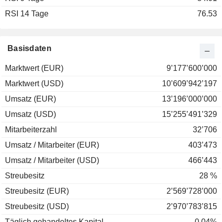
RSI 14 Tage
76.53
Basisdaten
Marktwert (EUR)
9’177’600’000
Marktwert (USD)
10’609’942’197
Umsatz (EUR)
13’196’000’000
Umsatz (USD)
15’255’491’329
Mitarbeiterzahl
32’706
Umsatz / Mitarbeiter (EUR)
403’473
Umsatz / Mitarbeiter (USD)
466’443
Streubesitz
28 %
Streubesitz (EUR)
2’569’728’000
Streubesitz (USD)
2’970’783’815
Täglich gehandeltes Kapital
0.04%