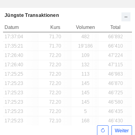
Jüngste Transaktionen
Datum
Kurs
Volumen
Total
17:37:04
71.70
482
66’892
17:35:21
71.70
19’186
66’410
17:26:40
72.20
109
47’224
17:26:40
72.20
132
47’115
17:25:25
72.20
113
46’983
17:25:23
72.20
145
46’870
17:25:23
72.20
145
46’725
17:25:23
72.20
145
46’580
17:25:23
72.20
5
46’435
17:25:23
72.10
168
46’430
Weiter