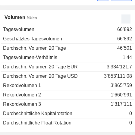
Volumen
Märkte
Tagesvolumen
66’892
Geschätztes Tagesvolumen
66’892
Durchschn. Volumen 20 Tage
46’501
Tagesvolumen-Verhältnis
1.44
Durchschn. Volumen 20 Tage EUR
3’334’121.7
Durchschn. Volumen 20 Tage USD
3’853’111.08
Rekordvolumen 1
3’865’759
Rekordvolumen 2
1’660’991
Rekordvolumen 3
1’317’111
Durchschnittliche Kapitalrotation
0
Durchschnittliche Float Rotation
0