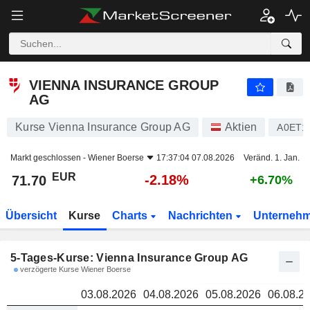
VIENNA INSURANCE GROUP AG
71.70
VIENNA INSURANCE GROUP
AG
Kurse Vienna Insurance Group AG
Aktien
A0ET1
Markt geschlossen -
Wiener Boerse
17:37:04 07.08.2026
Veränd. 1. Jan.
EUR
-2.18%
71.70
+6.70%
Übersicht
Kurse
Charts
Nachrichten
Unterneh
5-Tages-Kurse: Vienna Insurance Group AG
verzögerte Kurse Wiener Boerse
03.08.2026
04.08.2026
05.08.2026
06.08.2