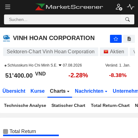
VINH HOAN CORPORATION
51’400.00
₫
-2.28%
VINH HOAN CORPORATION
Sektoren-Chart Vinh Hoan Corporation
Aktien
V
Schlusskurs
Ho Chi Minh S.E.
07.08.2026
Veränd. 1. Jan.
VND
-2.28%
51’400.00
-8.38%
Übersicht
Kurse
Charts
Nachrichten
Unterneh
Technische Analyse
Statischer Chart
Total Return-Chart
N
Total Return