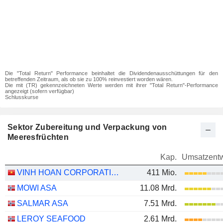
Die "Total Return" Performance beinhaltet die Dividendenausschüttungen für den
betreffenden Zeitraum, als ob sie zu 100% reinvestiert worden wären.
Die mit (TR) gekennzeichneten Werte werden mit ihrer "Total Return"-Performance
angezeigt (sofern verfügbar)
Schlusskurse
Sektor Zubereitung und Verpackung von
Meeresfrüchten
Kap.
Umsatzentw
VINH HOAN CORPORATION
411 Mio.
MOWI ASA
11.08 Mrd.
SALMAR ASA
7.51 Mrd.
LEROY SEAFOOD
2.61 Mrd.