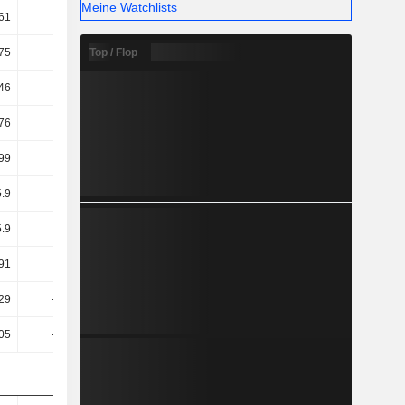
Meine Watchlists
61
22.99
22.38
22.22
Top / Flop
75
22.84
22.73
22.12
46
12.27
12.39
11.26
76
9.46
9.01
7.78
99
4.28
-9.94
0.15
.9
3.1
-11.13
-0.98
.9
3.28
-11.07
-0.71
91
1.04
2.52
1.9
29
-27.42
45.61
12.77
05
-23.41
48.83
16.19