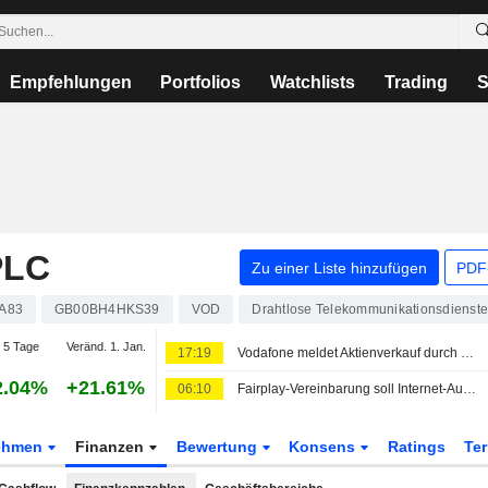
Empfehlungen
Portfolios
Watchlists
Trading
S
PLC
Zu einer Liste hinzufügen
PDF-
A83
GB00BH4HKS39
VOD
Drahtlose Telekommunikationsdienst
 5 Tage
Veränd. 1. Jan.
17:19
Vodafone meldet Aktienverkauf durch Vodacom-Chef
2.04%
+21.61%
06:10
Fairplay-Vereinbarung soll Internet-Ausbau beschleunigen
ehmen
Finanzen
Bewertung
Konsens
Ratings
Te