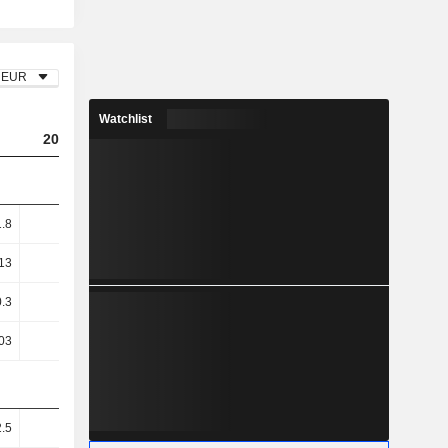
EUR
Watchlist
2024
2025
2026
1.8
1.45
1.55
1.52
13
1.72
1.85
1.81
.3
2.5
-6.48
0.11
03
1.95
-7.36
-0.56
.5
33.38
33.43
31.47