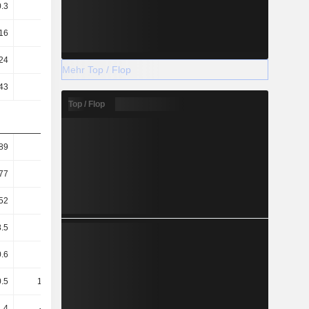
0.3
0.24
0.27
0.31
16
1.1
1.26
1.25
24
5.6
6.09
6.04
Mehr Top / Flop
43
32.1
42.07
45.72
Top / Flop
89
1.31
1.26
1.14
77
0.57
1.09
0.95
52
0.55
0.68
0.6
.5
65.35
59.98
60.48
.6
11.4
8.67
7.98
.5
105.58
90.95
85.67
1.4
-28.83
-22.29
-17.21