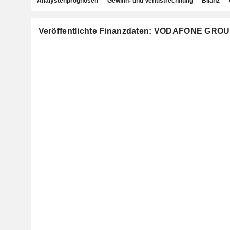
Analystenprognosen
Gewinn- und Verlustrechnung
Bilanz
Veröffentlichte Finanzdaten: VODAFONE GRO