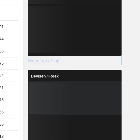
91
95.92
102.1
100.15
44
48.96
50.52
50.04
86
81.64
88.88
86.87
Mehr Top / Flop
75
41.67
43.98
43.4
54
57.74
58.05
58.15
Devisen / Forex
21
1.48
1.75
1.42
76
4.84
6.08
5.7
66
3.05
3.84
3.5
36
5.14
4.69
4.31
18
4.21
3.2
3.16