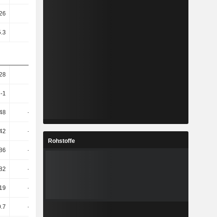
26
8.16
7.42
7.02
5.3
6.69
5.07
5.14
28
-2.54
1.99
8.05
-1
-7.92
2.13
1.71
.48
-14.37
-20.69
5.11
.42
-20.32
-32.3
-1.77
Rohstoffe
.86
-24.76
1.14
-6.7
82
-87.52
-337.2
-101.58
19
-90.37
-465.7
-90.48
0.7
-80.36
146.44
-18.43