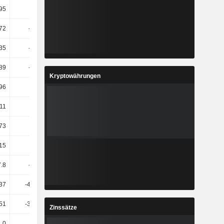
95
-89.8
-457.21
-92.42
.72
-17.57
7.76
10.02
35
-40.59
8.63
-3.4
.89
-24.99
7.77
11.33
Kryptowährungen
96
-7.18
-10.97
1.09
11
30.4
-8.56
-25.64
73
-5.42
-12.04
-4
.15
-8.29
-7.15
-7.04
7.8
-14.89
2.49
12.65
.37
-435.24
-259.85
-69.69
.51
-305.24
-298.48
-64.12
Zinssätze
0
0
-50
2.5