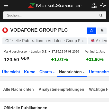
VODAFONE GROUP PLC
120.50
p
+1.01%
VODAFONE GROUP PLC
Offizielle Publikationen Vodafone Group Plc
Aktien
Markt geschlossen -
London S.E.
17:35:22 07.08.2026
Veränd. 1. Jan.
GBX
+1.01%
120.50
+21.86%
Übersicht
Kurse
Charts
Nachrichten
Unterneh
Alle Nachrichten
Analystenempfehlungen
Wichtige F
Offizielle Publikationen