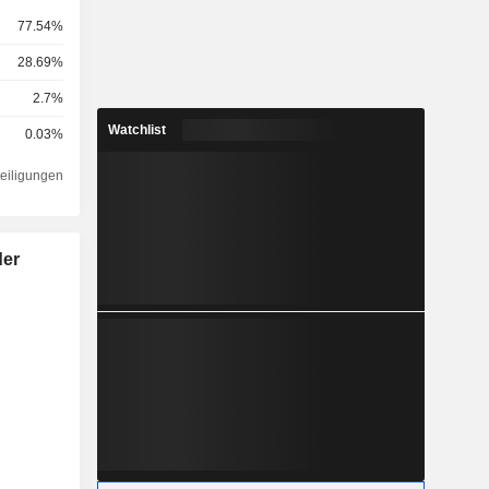
77.54%
28.69%
2.7%
Watchlist
0.03%
teiligungen
der