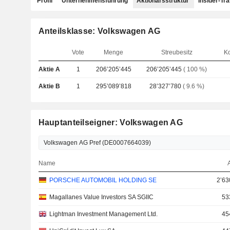
Profil
Unternehmensführung
Aktionärsstruktur
Insider-Tr
Anteilsklasse: Volkswagen AG
Vote
Menge
Streubesitz
Ko
Aktie A
1
206’205’445
206’205’445
( 100 %)
Aktie B
1
295’089’818
28’327’780
( 9.6 %)
Hauptanteilseigner: Volkswagen AG
Name
PORSCHE AUTOMOBIL HOLDING SE
2’63
Magallanes Value Investors SA SGIIC
53
Lightman Investment Management Ltd.
45