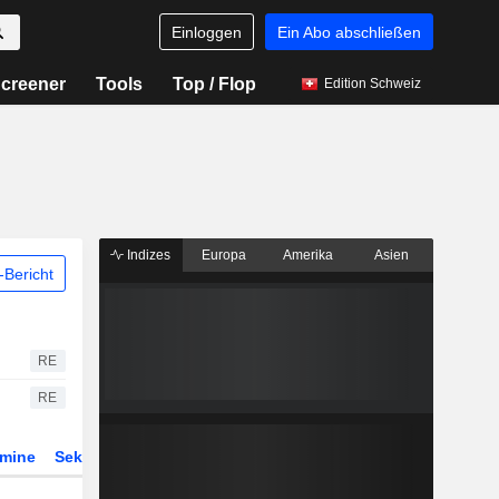
Einloggen
Ein Abo abschließen
creener
Tools
Top / Flop
Edition Schweiz
Indizes
Europa
Amerika
Asien
Bericht
RE
RE
rmine
Sektor
Derivate
ETFs