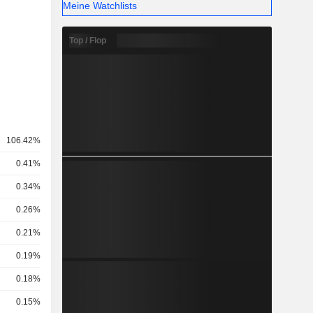
Meine Watchlists
Top / Flop
106.42%
0.41%
0.34%
0.26%
0.21%
0.19%
0.18%
0.15%