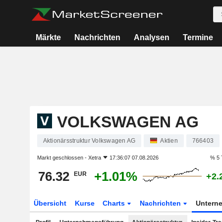
Märkte
Nachrichten
Analysen
Termine
VOLKSWAGEN AG
Aktionärsstruktur Volkswagen AG
Aktien
766403
Markt geschlossen -
Xetra
17:36:07 07.08.2026
% 5 
76.32
+1.01%
EUR
+2.
Übersicht
Kurse
Charts
Nachrichten
Untern