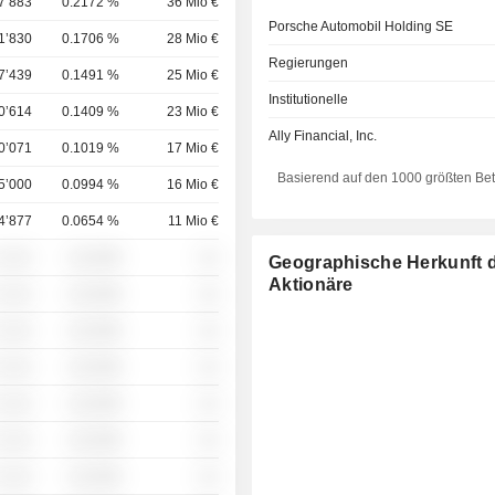
7’883
0.2172 %
36 Mio €
Porsche Automobil Holding SE
1’830
0.1706 %
28 Mio €
Regierungen
7’439
0.1491 %
25 Mio €
Institutionelle
0’614
0.1409 %
23 Mio €
Ally Financial, Inc.
0’071
0.1019 %
17 Mio €
Basierend auf den 1000 größten Be
5’000
0.0994 %
16 Mio €
4’877
0.0654 %
11 Mio €
 ░░░
░░░░%
░░
Geographische Herkunft 
Aktionäre
 ░░░
░░░░%
░░
 ░░░
░░░░%
░░
 ░░░
░░░░%
░░
 ░░░
░░░░%
░░
 ░░░
░░░░%
░░
 ░░░
░░░░%
░░