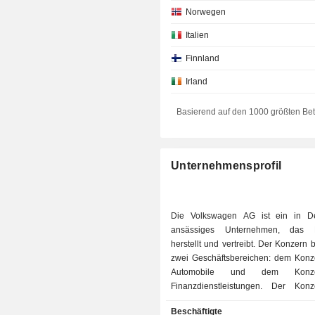
Norwegen
Italien
Finnland
Irland
Frankreich
Basierend auf den 1000 größten Be
Südafrika
Kanada
Unternehmensprofil
Österreich
Japan
Die Volkswagen AG ist ein in De
Liechtenstein
ansässiges Unternehmen, das 
herstellt und vertreibt. Der Konzern 
Neuseeland
zwei Geschäftsbereichen: dem Konz
Monaco
Automobile und dem Konzer
Finanzdienstleistungen. Der Konz
Dänemark
Automobile umfasst die Geschäftsf
Beschäftigte
Tschechische Republik
Nutzfahrzeuge und Power Engineeri