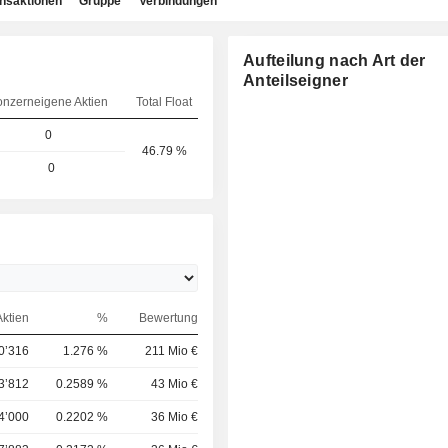
ansaktionen
Gruppe
Verbindungen
Aufteilung nach Art der
Anteilseigner
nzerneigene Aktien
Total Float
0
46.79 %
0
Aktien
%
Bewertung
0’316
1.276 %
211 Mio €
3’812
0.2589 %
43 Mio €
4’000
0.2202 %
36 Mio €