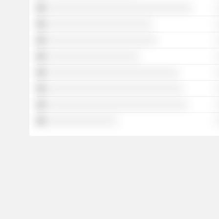
░░░░░░░░░░░░░░░░░░░░░░░░░░░░░░░░░
░
░░░░░░░░░░░░░░░░░░░░░░░░
░
░░░░░░░░░░░░░░░░░░░░░░░░░
░
░░░░░░░░░░░░░░░░░░░░░
░
░░░░░░░░░░░░░░░░░░░░░░░░░░░░░░
░
░░░░░░░░░░░░░░░░░░░░░░░░░░░░░░░
░
░░░░░░░░░░░░░░░░░░░░░░░░░░░░░░░░
░
░░░░░░░░░░░░░░░░
░