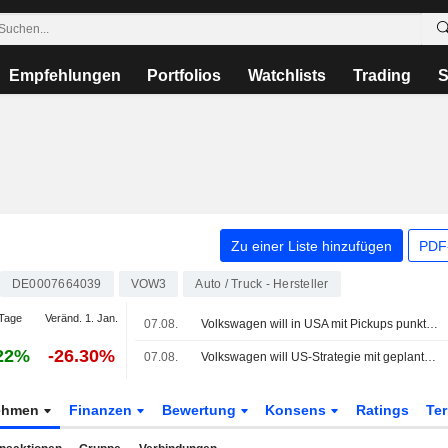
Empfehlungen
Portfolios
Watchlists
Trading
S
Zu einer Liste hinzufügen
PDF-
DE0007664039
VOW3
Auto / Truck - Hersteller
Tage
Veränd. 1. Jan.
07.08.
Volkswagen will in USA mit Pickups punkten - Audi-Vertriebschef wechselt in USA
22%
-26.30%
07.08.
Volkswagen will US-Strategie mit geplantem Pick-up-Truck grundlegend überarbeiten, sagt Quelle
ehmen
Finanzen
Bewertung
Konsens
Ratings
Te