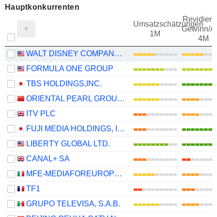
Hauptkonkurrenten
Revidieru
Umsatzschätzungen
Gewinn/Ak
1M
4M
WALT DISNEY COMPANY (THE)
FORMULA ONE GROUP
TBS HOLDINGS,INC.
ORIENTAL PEARL GROUP CO.,LTD.
ITV PLC
FUJI MEDIA HOLDINGS, INC.
LIBERTY GLOBAL LTD.
CANAL+ SA
MFE-MEDIAFOREUROPE N.V.
TF1
GRUPO TELEVISA, S.A.B.