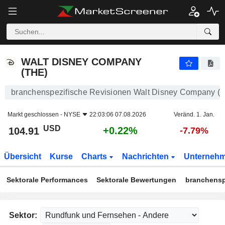
WALT DISNEY COMPANY (THE)
104.91
$
+0.22%
WALT DISNEY COMPANY
(THE)
branchenspezifische Revisionen Walt Disney Company (T
Markt geschlossen -
NYSE
22:03:06 07.08.2026
Veränd. 1. Jan.
USD
+0.22%
104.91
-7.79%
Übersicht
Kurse
Charts
Nachrichten
Unterneh
Sektorale Performances
Sektorale Bewertungen
branchensp
Sektor: