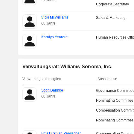
57 Jahre
Corporate Secretary
Vicki McWilliams
Sales & Marketing
68 Jahre
Karalyn Yearout
Human Resources Offi
Verwaltungsrat: Williams-Sonoma, Inc.
Verwaltungsratsmitglied
Ausschüsse
Scott Dahnke
Governance Committe
60 Jahre
Nominating Committee
Compensation Committ
Nominating Committee
Frits Dirk van Paasschen
Compensation Commit