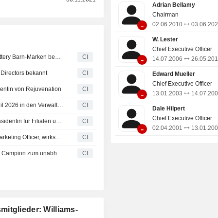
Adrian Bellamy
Chairman
-
02.06.2010
03.06.20
W. Lester
Chief Executive Officer
Williams-Sonoma, Inc. gibt Führungswechsel bei den Pottery Barn-Marken bekannt
CI
-
14.07.2006
26.05.20
 Directors bekannt
CI
Edward Mueller
Chief Executive Officer
dentin von Rejuvenation
CI
-
13.01.2003
14.07.20
Tapestry, Inc. beruft Matt Madrigal mit Wirkung zum 6. April 2026 in den Verwaltungsrat
CI
Dale Hilpert
Chief Executive Officer
Williams-Sonoma, Inc. befördert Vicki McWilliams zur Präsidentin für Filialen und Kundenservice
CI
-
02.04.2001
13.01.20
Williams-Sonoma, Inc. befördert Abby Teisch zur Chief Marketing Officer, wirksam ab dem 2. März 2026
CI
Paramount, eine Skydance Corporation, ernennt Andrew Campion zum unabhängigen Direktor mit Wirkung zum 13. Januar 2026
CI
itglieder: Williams-