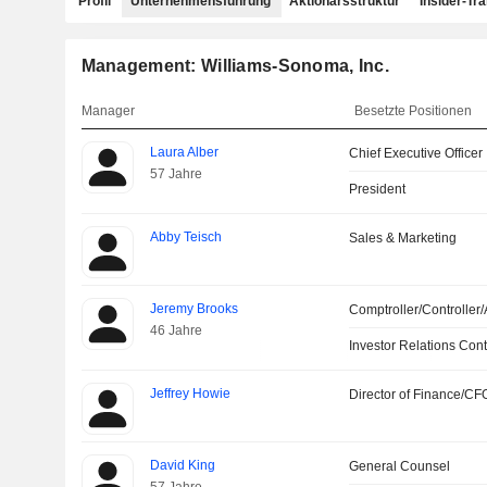
Profil
Unternehmensführung
Aktionärsstruktur
Insider-Tr
Management: Williams-Sonoma, Inc.
Manager
Besetzte Positionen
Laura Alber
Chief Executive Officer
57 Jahre
President
Abby Teisch
Sales & Marketing
Jeremy Brooks
Comptroller/Controller/
46 Jahre
Investor Relations Cont
Jeffrey Howie
Director of Finance/CF
David King
General Counsel