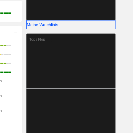
Meine Watchlists
Top / Flop
n
n
n