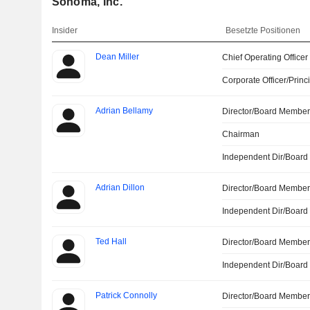
Sonoma, Inc.
Insider
Besetzte Positionen
Dean Miller
Chief Operating Officer
Corporate Officer/Princ
Adrian Bellamy
Director/Board Membe
Chairman
Independent Dir/Boar
Adrian Dillon
Director/Board Membe
Independent Dir/Boar
Ted Hall
Director/Board Membe
Independent Dir/Boar
Patrick Connolly
Director/Board Membe