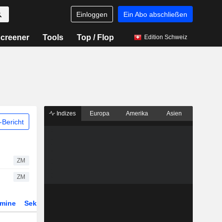
Einloggen
Ein Abo abschließen
creener
Tools
Top / Flop
Edition Schweiz
Indizes
Europa
Amerika
Asien
Bericht
ZM
ZM
rmine
Sektor
Derivate
ETFs