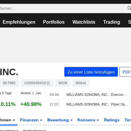
Empfehlungen
Portfolios
Watchlists
Trading
S
INC.
Zu einer Liste hinzufügen
PDF-
867980
US9699041011
WSM
Möbel
 5 Tage
Veränd. 1. Jan.
04.08.
WILLIAMS-SONOMA, INC. : Evercore ISI gibt neutrale Bewertung ab
10.11%
+40.98%
27.07.
WILLIAMS-SONOMA, INC. : Piper Sandler bekräftigt seine Kaufempfehlung
ehmen
Finanzen
Bewertung
Konsens
Ratings
Te