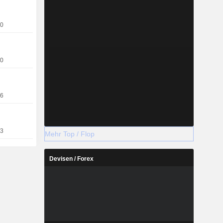
20
10
06
03
Mehr Top / Flop
Devisen / Forex