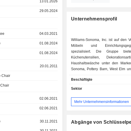
13.01.2026
29.05.2024
Unternehmensprofil
tee
04.03.2021
Williams-Sonoma, Inc. ist auf den V
e
01.08.2024
Möbeln und Einrichtungsgege
spezialisiert. Die Gruppe biet
01.08.2024
Küchenutensilien, Dekorationsar
Haushaltswäsche unter den Marke
20.01.2011
Sonoma, Pottery Barn, West Elm u
an. Zum 02.05.2025 werden die Produkte über
 Chair
Beschäftigte
ein Netzwerk von 512 direkt betrieben
 Chair
in den Vereinigten Staaten und P
Sektor
(477), Kanada (19), Australien
Großbritannien (2), 126 Franchise-Fil
02.06.2021
Mehr Unternehmensinformationen
über das Internet verkauft.
02.06.2021
e
30.11.2021
Abgänge von Schlüsselp
30.11.2021