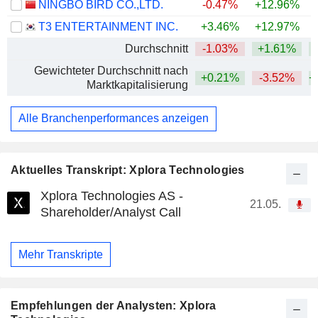
NINGBO BIRD CO.,LTD.
-0.47%
+12.96%
+
T3 ENTERTAINMENT INC.
+3.46%
+12.97%
+
Durchschnitt
-1.03%
+1.61%
+
Gewichteter Durchschnitt nach
+0.21%
-3.52%
+
Marktkapitalisierung
Alle Branchenperformances anzeigen
Aktuelles Transkript: Xplora Technologies
Xplora Technologies AS -
21.05.
Shareholder/Analyst Call
Mehr Transkripte
Empfehlungen der Analysten: Xplora