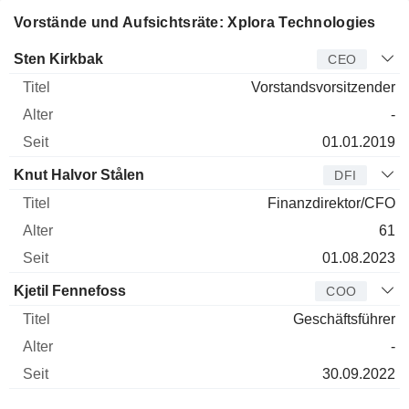
Vorstände und Aufsichtsräte: Xplora Technologies
Manager
Titel
Alter
Seit
Sten Kirkbak
CEO
Vorstandsvorsitzender
-
01.01.2019
Knut Halvor Stålen
DFI
Finanzdirektor/CFO
61
01.08.2023
Kjetil Fennefoss
COO
Geschäftsführer
-
30.09.2022