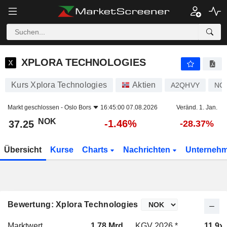
XPLORA TECHNOLOGIES
37.25
kr
-1.46%
XPLORA TECHNOLOGIES
Kurs Xplora Technologies
Aktien
A2QHVY
NO
Markt geschlossen -
Oslo Bors
16:45:00 07.08.2026
Veränd. 1. Jan.
NOK
-1.46%
37.25
-28.37%
Übersicht
Kurse
Charts
Nachrichten
Unterneh
Bewertung: Xplora Technologies
Marktwert
1.78 Mrd.
KGV 2026 *
11.9x