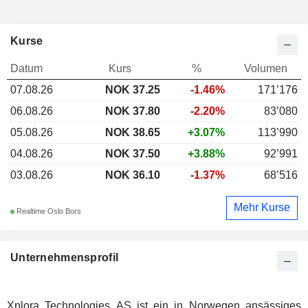
Kurse
Datum
Kurs
%
Volumen
07.08.26
NOK 37.25
-1.46%
171’176
06.08.26
NOK 37.80
-2.20%
83’080
05.08.26
NOK 38.65
+3.07%
113’990
04.08.26
NOK 37.50
+3.88%
92’991
03.08.26
NOK 36.10
-1.37%
68’516
Mehr Kurse
Realtime Oslo Bors
Unternehmensprofil
Xplora Technologies AS ist ein in Norwegen ansässiges