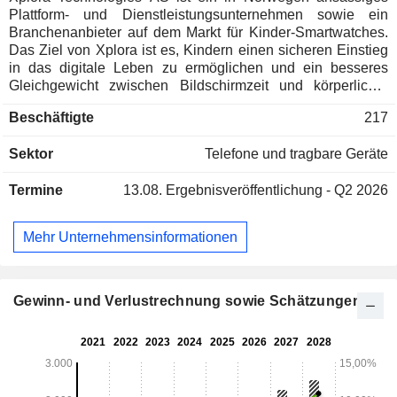
Plattform- und Dienstleistungsunternehmen sowie ein
Branchenanbieter auf dem Markt für Kinder-Smartwatches.
Das Ziel von Xplora ist es, Kindern einen sicheren Einstieg
in das digitale Leben zu ermöglichen und ein besseres
Gleichgewicht zwischen Bildschirmzeit und körperlicher
Aktivität herzustellen. Die Vision des Unternehmens besteht
Beschäftigte
217
darin, Kindern auf der ganzen Welt zu ermöglichen, zu
erfahren, wie ihre täglichen Aktivitäten einen Mehrwert
Sektor
Telefone und tragbare Geräte
schaffen und einen positiven Beitrag leisten können. Das
Angebot von Xplora umfasst Smartwatches wie die XGO3,
Termine
13.08.
Ergebnisveröffentlichung - Q2 2026
X5 Play, XGO2 und XMOVE sowie Uhrenzubehör wie
Displayschutzfolien, Ladegeräte und Powerbanks. Xplora
Technologies AS unterhält Niederlassungen in Norwegen,
Mehr Unternehmensinformationen
Schweden, Finnland, Dänemark, Großbritannien,
Deutschland, Spanien und den Vereinigten Staaten.
Gewinn- und Verlustrechnung sowie Schätzungen