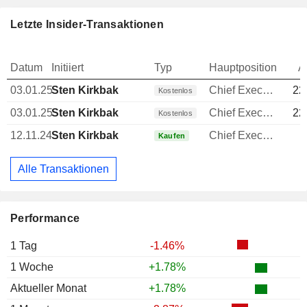
Letzte Insider-Transaktionen
Datum
Initiiert
Typ
Hauptposition
A
03.01.25
Sten Kirkbak
Chief Executive Officer (CEO)
22
Kostenlos
03.01.25
Sten Kirkbak
Chief Executive Officer (CEO)
22
Kostenlos
12.11.24
Sten Kirkbak
Chief Executive Officer (CEO)
Kaufen
Alle Transaktionen
Performance
1 Tag
-1.46%
1 Woche
+1.78%
Aktueller Monat
+1.78%