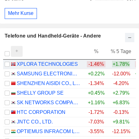
Mehr Kurse
Telefone und Handheld-Geräte - Andere
%
% 5 Tage
%
XPLORA TECHNOLOGIES
-1.46%
+1.78%
SAMSUNG ELECTRONICS CO., LTD.
+0.22%
-12.00%
+
SHENZHEN AISIDI CO., LTD.
-1.34%
-4.20%
SHELLY GROUP SE
+0.45%
+2.79%
+
SK NETWORKS COMPANY LIMITED
+1.16%
+6.83%
+
HTC CORPORATION
-1.72%
-0.13%
JNTC CO., LTD.
-7.03%
+9.81%
OPTIEMUS INFRACOM LIMITED
-3.55%
-12.15%