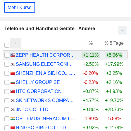
Mehr Kurse
Telefone und Handheld-Geräte - Andere
%
% 5 Tage
%
ZEPP HEALTH CORPORATION
+1.11%
+5.06%
SAMSUNG ELECTRONICS CO., LTD.
+2.50%
+17.99%
+
SHENZHEN AISIDI CO., LTD.
-0.20%
+3.25%
SHELLY GROUP SE
-0.23%
+2.16%
+
HTC CORPORATION
+0.87%
+4.93%
SK NETWORKS COMPANY LIMITED
+4.77%
+19.70%
+
JNTC CO., LTD.
+0.86%
+28.73%
OPTIEMUS INFRACOM LIMITED
-1.89%
-5.88%
NINGBO BIRD CO.,LTD.
+9.92%
+12.79%
+