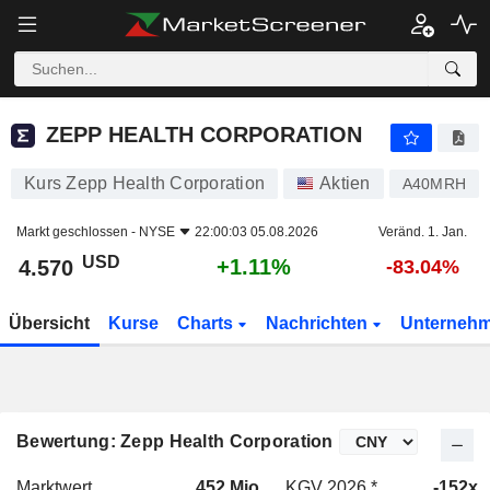
ZEPP HEALTH CORPORATION
4.570
$
+1.11%
ZEPP HEALTH CORPORATION
Kurs Zepp Health Corporation
Aktien
A40MRH
Markt geschlossen -
NYSE
22:00:03 05.08.2026
Veränd. 1. Jan.
USD
+1.11%
4.570
-83.04%
Übersicht
Kurse
Charts
Nachrichten
Unterneh
Bewertung: Zepp Health Corporation
Marktwert
452 Mio.
KGV 2026 *
-152x