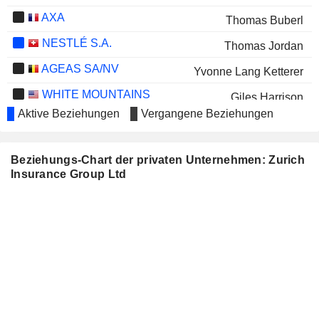
AXA
Thomas Buberl
NESTLÉ S.A.
Thomas Jordan
AGEAS SA/NV
Yvonne Lang Ketterer
WHITE MOUNTAINS
Giles Harrison
INSURANCE GROUP, LTD.
Aktive Beziehungen
Vergangene Beziehungen
RADIAN GROUP INC.
Maag Macia
WIPRO LIMITED
Tulsi Naidu
Beziehungs-Chart der privaten Unternehmen: Zurich
Insurance Group Ltd
ALLIANZ SE
Renate Wagner
VERIANOS SE
Piero Munari
HISCOX LTD
Thomas Hurlimann
UNI-PRESIDENT CHINA
Johnny Chen
HOLDINGS LTD
NN GROUP N.V.
Dame Inga Beale
Cecilia Leuzinger