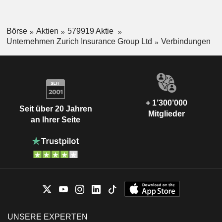
Axel P. Lehmann
IMD Scholarship Foundation
Michel Liès
Börse
Aktien
579919 Aktie
Michel Liès
Unternehmen Zurich Insurance Group Ltd
Verbindungen
Stiftung Avenir Suisse
Christoph Franz
Investment Trusts/Mutual Funds
Axel P. Lehmann
Economiesuisse
Yannick Hausmann
Medical/Nursing Services
+ 1’300’000
Seit über 20 Jahren
Ivo Furrer
Mitglieder
Zurich Chamber of Commerce
an Ihrer Seite
Sabine Keller-Busse
Miscellaneous Commercial
Services
Jeffrey Hayman
AIG Property Casualty International
James Shea
LLC
Insurance Brokers/Services
Martin Senn
Lucerne Festival
Christoph Franz
UNSERE EXPERTEN