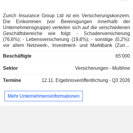
Hansjörg Germann
(Deutschland)
Multi-Line Insurance
Monika Elisabeth Schulze
Zurich Insurance Group Ltd ist ein Versicherungskonzern.
Die Einkommen (vor Bereinigungen innerhalb der
Karl Stefan Mäder
Unternehmensgruppe) verteilen sich auf die verschiedenen
Schweizerische Mobiliar
Geschäftsbereiche wie folgt: - Schadenversicherung
Yvonne Lang Ketterer
Genossenschaft
(76,6%); - Lebensversicherung (19,6%); - sonstige (0,2%):
Insurance Brokers/Services
vor allem Netzwerk-, Investment- und Marktbank (Zurich
Capital Markets), Rückversicherung, Vermögensverwaltung,
Karl Stefan Mäder
Beschäftigte
65’000
Schweizerische Mobiliar
Eigenverwaltung, usw. Der restliche Einkommen (3,6%)
Yvonne Lang Ketterer
Versicherungsgesellschaft AG
betrifft die von Farmers Group ausgeführten
Sektor
Property/Casualty Insurance
Versicherungen - Multiline
Dienstleistungen (Risikoauswahl, Verwaltung und
Buchhaltung von Verträgen, Prämien-Sammlung, Portfolio-
Saad Mered
Termine
12.11.
Ergebnisveröffentlichung - Q3 2026
Management und Verwaltungsdienste).
Insurance Bureau of Canada
Colm Joseph Holmes
Miscellaneous Commercial
Services
Mehr Unternehmensinformationen
Axel P. Lehmann
European Financial Services
Tom de Swaan
Round Table
Miscellaneous Commercial Services
Michel Liès