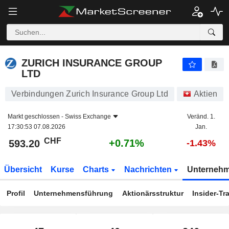
ZURICH INSURANCE GROUP LTD
593.20
CHF
+0.71%
ZURICH INSURANCE GROUP
LTD
Verbindungen Zurich Insurance Group Ltd
Aktien
Markt geschlossen -
Swiss Exchange
Veränd. 1.
17:30:53 07.08.2026
Jan.
CHF
+0.71%
593.20
-1.43%
Übersicht
Kurse
Charts
Nachrichten
Unterneh
Profil
Unternehmensführung
Aktionärsstruktur
Insider-Tr