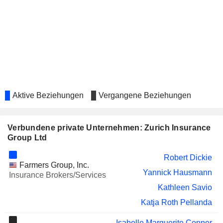
UBS GROUP AG
Sabine Keller-Busse
SWISS LIFE HOLDING AG
Thomas Buess
LUZERNER KANTONALBANK
Markus Hongler
AG
GENERALI
Isabelle Marguerite Conner
AVIVA PLC
Amanda Blanc
Aktive Beziehungen
Vergangene Beziehungen
Mark Culmer
SCHNEIDER ELECTRIC SE
Fred Kindle
Verbundene private Unternehmen: Zurich Insurance
Group Ltd
VALIANT HOLDING AG
Barbara Artmann
Robert Dickie
APG|SGA SA
Jolanda Grob
Farmers Group, Inc.
Yannick Hausmann
Insurance Brokers/Services
SIEGFRIED HOLDING AG
Isabelle Welton
Kathleen Savio
AKSIGORTA
Metin Demirel
Katja Roth Pellanda
FBD HOLDINGS PLC
Kate Tobin
Isabelle Marguerite Conner