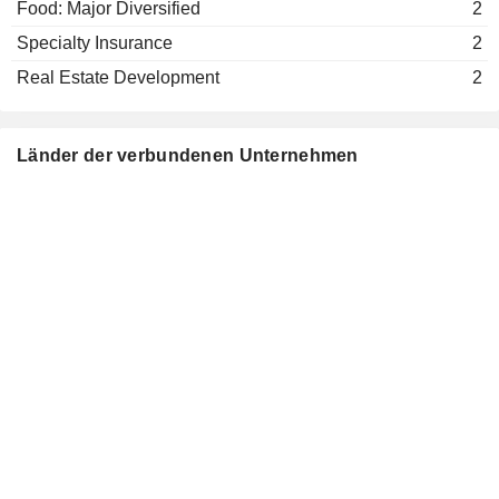
Food: Major Diversified
2
Mike Foley
Specialty Insurance
2
American Insurance Association,
Kathleen Savio
Inc.
Real Estate Development
2
Insurance Brokers/Services
Tom de Swaan
The Institute of International
Länder der verbundenen Unternehmen
Michel Liès
Finance, Inc.
Miscellaneous Commercial Services
Martin Senn
German Egloff
Bâloise Assurances
Christine Theodorovics
Luxembourg SA
Multi-Line Insurance
Axel P. Lehmann
Swiss-American Chamber of
Michel Liès
Commerce
Miscellaneous Commercial Services
Jasmin Staiblin
George Quinn
Mario Greco