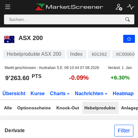
ASX 200
9’263.60
PTS
-0.09%
ASX 200
Hebelprodukte ASX 200
Index
601362
XC000601
Markt geschlossen - Australian S.E.
08:10:44 07.08.2026
Veränd. 1. Jan.
PTS
-0.09%
9’263.60
+6.30%
Übersicht
Kurse
Charts
Nachrichten
Heatmap
Alle
Optionsscheine
Knock-Out
Hebelprodukte
Anlagep
Filter
Derivate