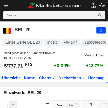
BEL 20
5’777.71
PTS
+0.30%
BEL 20
Einzelwerte BEL 20
Index
A0AEM4
BE038955503
Markt geschlossen - Euronext Bruxelles
Veränd. 1. Jan.
18:05:02 07.08.2026
PTS
+0.30%
5’777.71
+13.77%
Übersicht
Kurse
Charts
Nachrichten
Heatmap
Einzelwerte: BEL 20
Kap.
%
USD