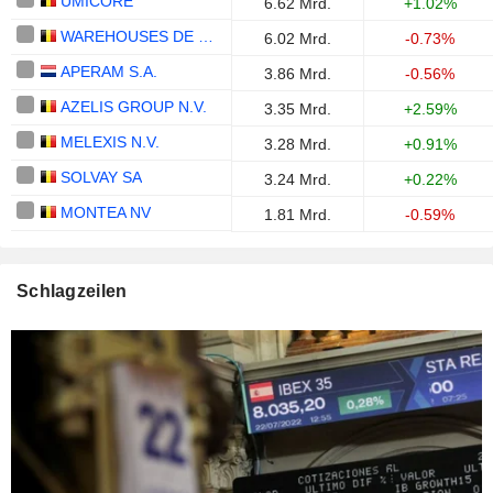
UMICORE
6.62 Mrd.
+1.02%
WAREHOUSES DE PAUW SA
6.02 Mrd.
-0.73%
APERAM S.A.
3.86 Mrd.
-0.56%
AZELIS GROUP N.V.
3.35 Mrd.
+2.59%
MELEXIS N.V.
3.28 Mrd.
+0.91%
SOLVAY SA
3.24 Mrd.
+0.22%
MONTEA NV
1.81 Mrd.
-0.59%
Schlagzeilen