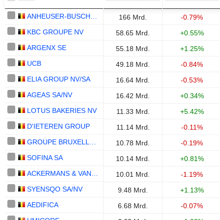
ANHEUSER-BUSCH INBEV SA/NV
166 Mrd.
-0.79%
KBC GROUPE NV
58.65 Mrd.
+0.55%
ARGENX SE
55.18 Mrd.
+1.25%
UCB
49.18 Mrd.
-0.84%
ELIA GROUP NV/SA
16.64 Mrd.
-0.53%
AGEAS SA/NV
16.42 Mrd.
+0.34%
LOTUS BAKERIES NV
11.33 Mrd.
+5.42%
D'IETEREN GROUP
11.14 Mrd.
-0.11%
GROUPE BRUXELLES LAMBERT SA
10.78 Mrd.
-0.19%
SOFINA SA
10.14 Mrd.
+0.81%
ACKERMANS & VAN HAAREN NV
10.01 Mrd.
-1.19%
SYENSQO SA/NV
9.48 Mrd.
+1.13%
AEDIFICA
6.68 Mrd.
-0.07%