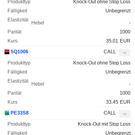
Knock-Out ohne Stop Loss
Unbegrenzt
-
1000
35.01
EUR
SQ1006
CALL
Knock-Out ohne Stop Loss
Unbegrenzt
-
1000
33.45
EUR
PE33S8
CALL
Knock-Out mit Stop Loss
Unbegrenzt