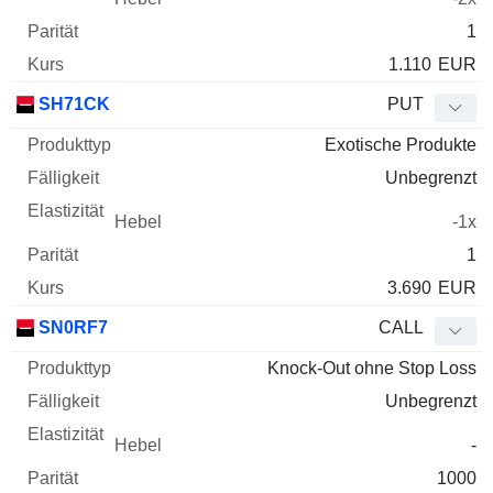
1
1.110
EUR
SH71CK
PUT
Exotische Produkte
Unbegrenzt
-1x
1
3.690
EUR
SN0RF7
CALL
Knock-Out ohne Stop Loss
Unbegrenzt
-
1000