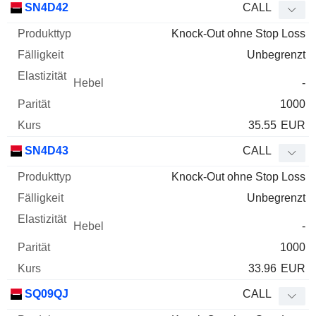
SN4D42
CALL
Knock-Out ohne Stop Loss
Unbegrenzt
-
1000
35.55
EUR
SN4D43
CALL
Knock-Out ohne Stop Loss
Unbegrenzt
-
1000
33.96
EUR
SQ09QJ
CALL