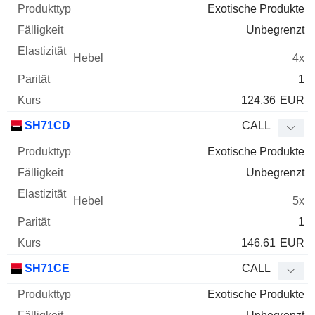
Exotische Produkte
Unbegrenzt
4x
1
124.36
EUR
SH71CD
CALL
Exotische Produkte
Unbegrenzt
5x
1
146.61
EUR
SH71CE
CALL
Exotische Produkte