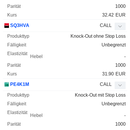
1000
32.42
EUR
SQ3HVA
CALL
Knock-Out ohne Stop Loss
Unbegrenzt
-
1000
31.90
EUR
PE4K1M
CALL
Knock-Out mit Stop Loss
Unbegrenzt
-
1000