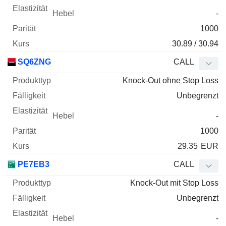
-
1000
30.89 / 30.94
SQ6ZNG
CALL
Knock-Out ohne Stop Loss
Unbegrenzt
-
1000
29.35
EUR
PE7EB3
CALL
Knock-Out mit Stop Loss
Unbegrenzt
-