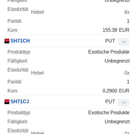
Unbegrenzt
6x
1
155.38
EUR
SH71CH
PUT
Exotische Produkte
Unbegrenzt
-3x
1
0.2900
EUR
SH71CJ
PUT
Exotische Produkte
Unbegrenzt
-2x