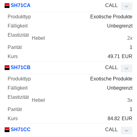
SH71CA
CALL
Exotische Produkte
Unbegrenzt
2x
1
49.71
EUR
SH71CB
CALL
Exotische Produkte
Unbegrenzt
3x
1
84.82
EUR
SH71CC
CALL