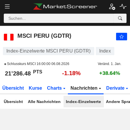
MSCI PERU (GDTR)
21’286.48
PTS
-1.18%
MSCI PERU (GDTR)
Index-Einzelwerte MSCI PERU (GDTR)
Index
Schlusskurs MSCI
16:00:00 06.08.2026
Veränd. 1. Jan.
PTS
-1.18%
21’286.48
+38.64%
Übersicht
Kurse
Charts
Nachrichten
Derivate
Übersicht
Alle Nachrichten
Index-Einzelwerte
Andere Spr