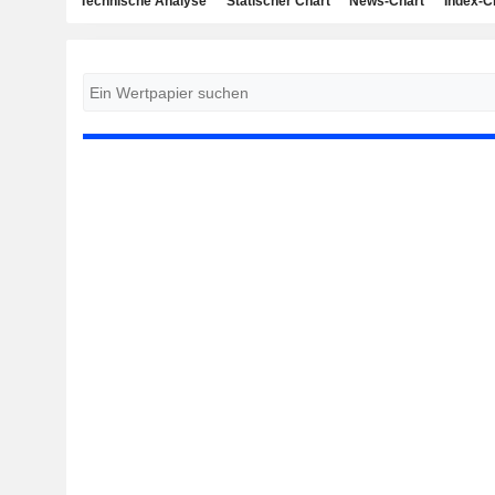
Technische Analyse
Statischer Chart
News-Chart
Index-C