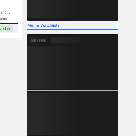
änd. 5
Kap.
KF
MF
LF
ahre
Meine Watchlists
6.71%
-
Top / Flop