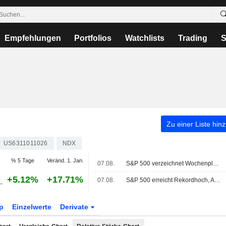
Empfehlungen
Portfolios
Watchlists
Trading
S
Zu einer Liste hin
US6311011026
NDX
% 5 Tage
Veränd. 1. Jan.
07.08.
S&P 500 verzeichnet Wochenplus, da Tech-Giganten kräftig zulegen
+5.12%
+17.71%
07.08.
S&P 500 erreicht Rekordhoch, Arbeitsmarktbericht dämpft Wetten auf Zinserhöhung
p
Einzelwerte
Derivate