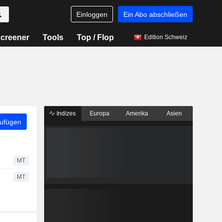
Einloggen
Ein Abo abschließen
creener
Tools
Top / Flop
Edition Schweiz
Indizes
Europa
Amerika
Asien
zufügen
MT
MT