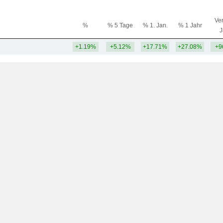
Ver
%
% 5 Tage
% 1. Jan.
% 1 Jahr
J
+1.19%
+5.12%
+17.71%
+27.08%
+9