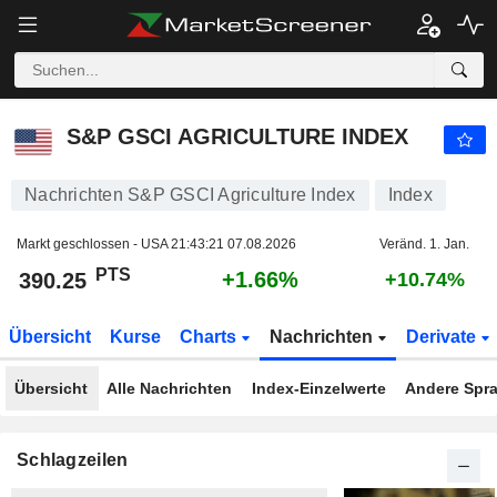
S&P GSCI AGRICULTURE INDEX
390.25
PTS
+1.66%
S&P GSCI AGRICULTURE INDEX
Nachrichten S&P GSCI Agriculture Index
Index
Markt geschlossen - USA
21:43:21 07.08.2026
Veränd. 1. Jan.
PTS
+1.66%
390.25
+10.74%
Übersicht
Kurse
Charts
Nachrichten
Derivate
Übersicht
Alle Nachrichten
Index-Einzelwerte
Andere Spr
Schlagzeilen